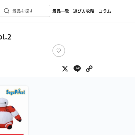
景品一覧
遊び方攻略
コラム
景品を探す
新着景品
インタビュー
カテゴリ一覧
ニュース
.2
作品名一覧
店舗
メーカー一覧
開発
い
い
攻略
X
Line
Copy Lin
ね
プライズ
イベント
キャラ特集