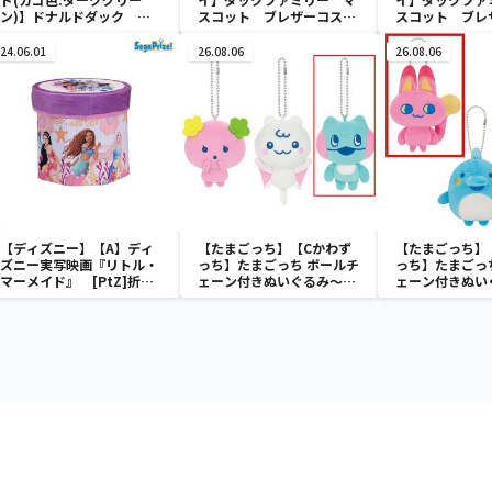
ン)】ドナルドダック ミ
スコット ブレザーコスチ
スコット ブレ
ニメッシュカゴ
ューム
ューム
24.06.01
26.08.06
26.08.06
【ディズニー】【A】ディ
【たまごっち】【Cかわず
【たまごっち】
ズニー実写映画『リトル・
っち】たまごっち ボールチ
っち】たまごっ
マーメイド』 [PtZ]折り
ェーン付きぬいぐるみ～
ェーン付きぬい
畳みボックスチェアー
Tamagotchi Paradise～
Tamagotchi P
vol.3
vol.2-R