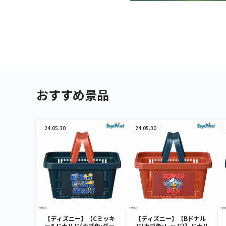
おすすめ景品
24.05.30
24.05.30
【ディズニー】【Cミッキ
【ディズニー】【Bドナル
ー&ドナルド(カゴ色:ダー
ド(カゴ色:レッド)】ドナル