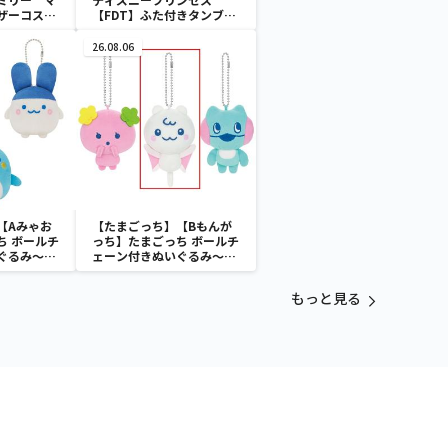
ザーコスチ
【FDT】ふた付きタンブラ
ー
26.08.06
【Aみゃお
【たまごっち】【Bもんが
ち ボールチ
っち】たまごっち ボールチ
ぐるみ～
ェーン付きぬいぐるみ～
aradise～
Tamagotchi Paradise～
vol.3
もっと見る