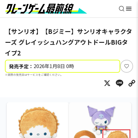
【サンリオ】【Bジミー】サンリオキャラクタ
ーズ グレイッシュハングアウトドールBIGタ
イプ2
2026年1月8日 0時
発売予定：
い
※実際の発売日はサービスをご確認ください。
い
X
Li
ね