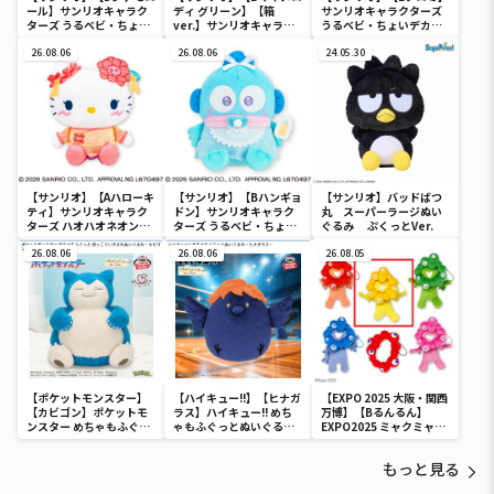
ール】サンリオキャラク
ディ グリーン】【箱
サンリオキャラクターズ
ターズ うるベビ・ちょい
ver.】サンリオキャラク
うるベビ・ちょいデカド
デカドール
ターズ おおきな
ール
26.08.06
SOFVIMATES～マイメロ
26.08.06
24.05.30
ディ マーメイドver. ～
【サンリオ】【Aハローキ
【サンリオ】【Bハンギョ
【サンリオ】バッドばつ
ティ】サンリオキャラク
ドン】サンリオキャラク
丸 スーパーラージぬい
ターズ ハオハオネオンタ
ターズ うるベビ・ちょい
ぐるみ ぷくっとVer.
ウンドールBIGタイプ1
デカドール
26.08.06
26.08.06
26.08.05
【ポケットモンスター】
【ハイキュー!!】【ヒナガ
【EXPO 2025 大阪・関西
【カビゴン】ポケットモ
ラス】ハイキュー!! めち
万博】【Bるんるん】
ンスター めちゃもふぐっ
ゃもふぐっとぬいぐるみ
EXPO2025 ミャクミャク
と ほっこりいやされぬい
～ヒナガラス～
カラフルゴム紐付きぬい
ぐるみ～カビゴン～
ぐるみ
もっと見る