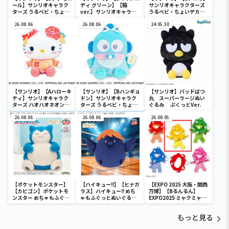
ール】サンリオキャラク
ディ グリーン】【箱
サンリオキャラクターズ
ターズ うるベビ・ちょい
ver.】サンリオキャラク
うるベビ・ちょいデカド
デカドール
ターズ おおきな
ール
26.08.06
SOFVIMATES～マイメロ
26.08.06
24.05.30
ディ マーメイドver. ～
【サンリオ】【Aハローキ
【サンリオ】【Bハンギョ
【サンリオ】バッドばつ
ティ】サンリオキャラク
ドン】サンリオキャラク
丸 スーパーラージぬい
ターズ ハオハオネオンタ
ターズ うるベビ・ちょい
ぐるみ ぷくっとVer.
ウンドールBIGタイプ1
デカドール
26.08.06
26.08.06
26.08.05
【ポケットモンスター】
【ハイキュー!!】【ヒナガ
【EXPO 2025 大阪・関西
【カビゴン】ポケットモ
ラス】ハイキュー!! めち
万博】【Bるんるん】
ンスター めちゃもふぐっ
ゃもふぐっとぬいぐるみ
EXPO2025 ミャクミャク
と ほっこりいやされぬい
～ヒナガラス～
カラフルゴム紐付きぬい
ぐるみ～カビゴン～
ぐるみ
もっと見る