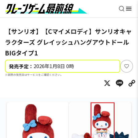
【サンリオ】【Cマイメロディ】サンリオキャ
ラクターズ グレイッシュハングアウトドール
BIGタイプ1
2026年1月8日 0時
発売予定：
い
※実際の発売日はサービスをご確認ください。
い
X
Li
ね