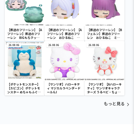
【葬送のフリーレン】【A
【葬送のフリーレン】【A
【葬送のフリーレン】【B
フリーレン】葬送のフリ
フリーレン】葬送のフリ
フェルン】葬送のフリー
ーレン BIGもちクッシ
ーレン おひるねこ ミ
レン おひるねこ ミニ
ョン
ニフィギュア（EX）
フィギュア（EX）
26.08.06
26.08.06
26.08.06
【ポケットモンスター】
【サンリオ】ハローキテ
【サンリオ】【Aハローキ
【カビゴン】ポケットモ
ィ マジカルラベンダード
ティ】サンリオキャラク
ンスター めちゃもふぐっ
ールGJ
ターズ うるベビ・ちょい
と ほっこりいやされぬい
デカドール
ぐるみ～カビゴン～
もっと見る