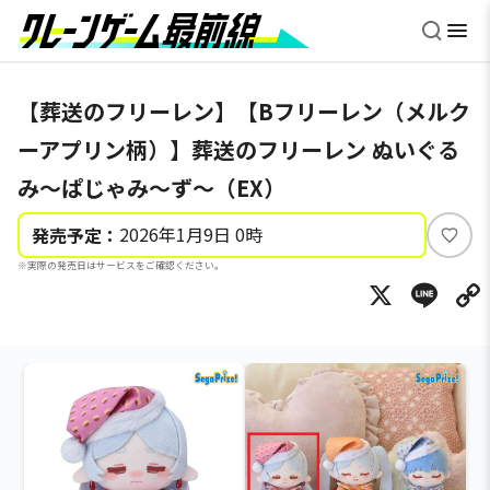
【葬送のフリーレン】【Bフリーレン（メルク
ーアプリン柄）】葬送のフリーレン ぬいぐる
み～ぱじゃみ～ず～（EX）
2026年1月9日 0時
発売予定：
い
※実際の発売日はサービスをご確認ください。
い
X
Li
ね