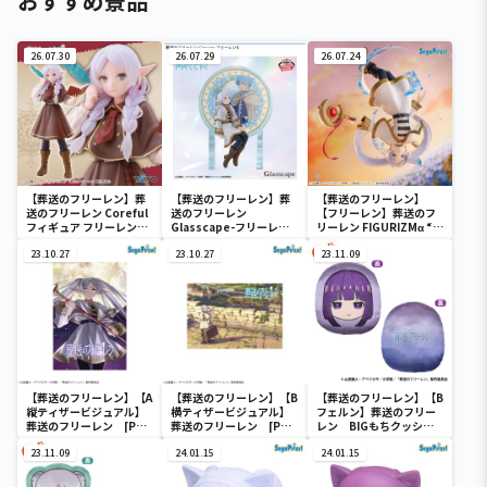
おすすめ景品
26.07.30
26.07.29
26.07.24
【葬送のフリーレン】葬
【葬送のフリーレン】葬
【葬送のフリーレン】
送のフリーレン Coreful
送のフリーレン
【フリーレン】葬送のフ
フィギュア フリーレン～
Glasscape-フリーレン
リーレン FIGURIZMα “フ
探偵ver.～
Ⅱ-
リーレン”～花舞～
23.10.27
23.10.27
23.11.09
【葬送のフリーレン】【A
【葬送のフリーレン】【B
【葬送のフリーレン】【B
縦ティザービジュアル】
横ティザービジュアル】
フェルン】葬送のフリー
葬送のフリーレン [PM]
葬送のフリーレン [PM]
レン BIGもちクッショ
アートクッションVol.1
アートクッションVol.1
ン
23.11.09
24.01.15
24.01.15