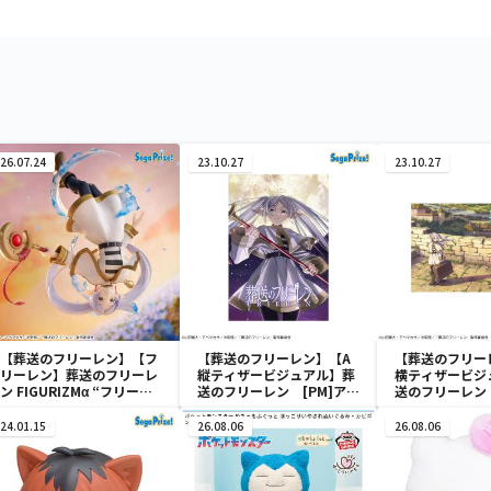
26.07.24
23.10.27
23.10.27
【葬送のフリーレン】【フ
【葬送のフリーレン】【A
【葬送のフリー
リーレン】葬送のフリーレ
縦ティザービジュアル】葬
横ティザービジ
ン FIGURIZMα “フリーレ
送のフリーレン [PM]アー
送のフリーレン 
ン”～花舞～
トクッションVol.1
トクッションVol
24.01.15
26.08.06
26.08.06