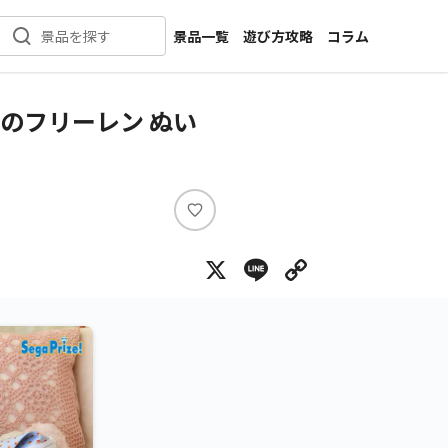
景品一覧
遊び方攻略
コラム
景品を探す
新着景品
インタビュー
カテゴリ一覧
ニュース
のフリーレン ぬい
作品名一覧
店舗
メーカー一覧
開発
攻略
い
プライズ
い
X
Line
Copy Lin
ね
イベント
キャラ特集