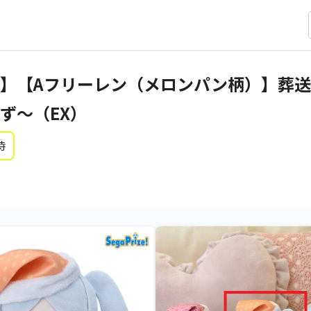
】【Aフリーレン（メロンパン柄）】葬送
ず～（EX）
時