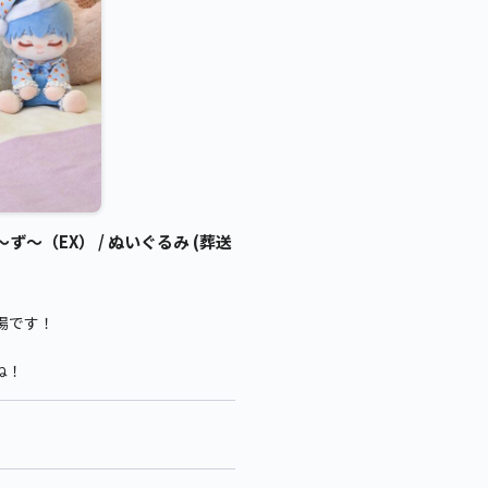
（EX） / ぬいぐるみ (葬送
場です！
ね！