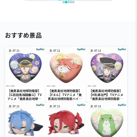
おすすめ景品
25.07.11
25.07.11
25.07.11
【美男高校地球防衛部】
【美男高校地球防衛部】
【美男高校地球防衛部】
【G百目鬼珠闘麗斗】TV
【Fヌル】TVアニメ「美
【H乳頭左門】TVアニメ
アニメ「美男高校地球防
男高校地球防衛部ハイカ
「美男高校地球防衛部ハ
衛部ハイカラ！」 キラ
ラ！」 キラキラビッグ
イカラ！」 キラキラビ
キラビッグハート型缶バ
25.07.11
ハート型缶バッジ（EX）
25.07.11
ッグハート型缶バッジ
25.07.11
ッジ（EX）
（EX）