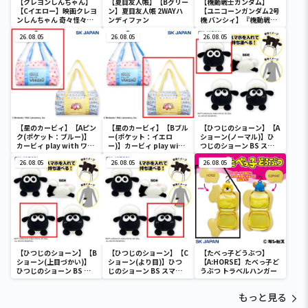
【クレヨンしんちゃん】
【夏目友人帳】【Bグリー
【機動戦士ガンダム】
【Cイエロー】映画クレヨ
ン】夏目友人帳 2WAYハ
【ユニコーンガンダム2号
ンしんちゃん 奇々怪々！
ンディファン
機 バンシィ】『機動戦士
オラの妖怪バケ～ション
ガンダムUC』 胸像センサ
フルカラータンブラー
26.08.05
26.08.05
ーライト-ユニコーンガン
26.08.05
ダム2号機 バンシィ（デ
ストロイモード）-
【星のカービィ】【Aピン
【星のカービィ】【Bブル
【ひつじのショーン】【A
ク(ポケット：ブルー)】
ー(ポケット：イエロ
ショーン(ノーマル)】ひ
カービィ play with ワド
ー)】カービィ play with
つじのショーン BS スマ
ルディ ボストンバッグ
ワドルディ ボストンバッ
ホショーンルダー
26.08.05
グ
26.08.05
26.08.05
【ひつじのショーン】【B
【ひつじのショーン】【C
【たべっ子どうぶつ】
ショーン(上目づかい)】
ショーン(より目)】ひつ
【A:HORSE】たべっ子ど
ひつじのショーン BS ス
じのショーン BS スマホ
うぶつ トラベルハンガー
マホショーンルダー
ショーンルダー
もっと見る