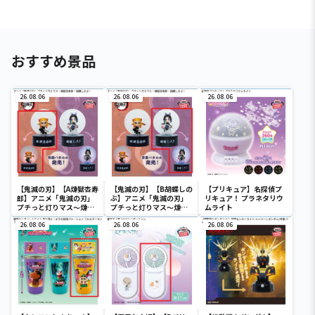
おすすめ景品
26.08.06
26.08.06
26.08.06
【鬼滅の刃】【A煉獄杏寿
【鬼滅の刃】【B胡蝶しの
【プリキュア】名探偵プ
郎】アニメ「鬼滅の刃」
ぶ】アニメ「鬼滅の刃」
リキュア！ プラネタリウ
プチっと灯りマス～煉獄
プチっと灯りマス～煉獄
ムライト
杏寿郎・胡蝶しのぶ～
杏寿郎・胡蝶しのぶ～
26.08.06
26.08.06
26.08.06