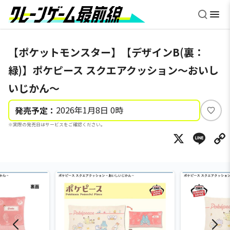
【ポケットモンスター】【デザインB(裏：
緑)】ポケピース スクエアクッション～おいし
いじかん～
2026年1月8日 0時
発売予定：
い
※実際の発売日はサービスをご確認ください。
い
X
Li
ね