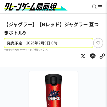
【ジャグラー】【Bレッド】ジャグラー 蓋つ
きボトル9
2026年2月9日 0時
発売予定：
い
※実際の発売日はサービスをご確認ください。
い
X
Li
ね