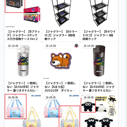
【ジャグラー】【Bブラッ
【ジャグラー】【Aカラー
【ジャグラー】【Bホワイ
ク】ジャグラー 3ボック
ロゴ】ジャグラー 3段収
トロゴ】ジャグラー 3段
ス付き収納ケース Ver.2
納ラック
収納ラック
23.10.06
23.10.06
23.10.06
【ジャグラー】※使用し
【ジャグラー】※使用し
【ジャグラー】※使用し
ない【A:SILVER】ジャグ
ない【Aまろ吉】
ない【A:SILVER】ジャグ
ラー 蓋つきボトル5(レイ
JUGGLER ダイカット
ラー 蓋つきボトル5(レイ
ンボー)
マットvol.4
ンボー)
26.08.05
26.08.05
26.08.05