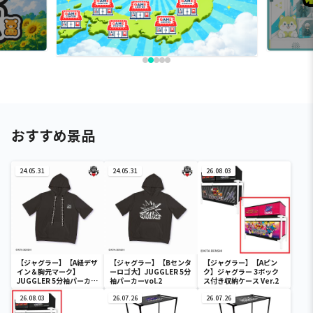
おすすめ景品
24.05.31
24.05.31
26.08.03
【ジャグラー】【A紐デザ
【ジャグラー】【Bセンタ
【ジャグラー】【Aピン
イン＆胸元マーク】
ーロゴ大】JUGGLER 5分
ク】ジャグラー 3ボック
JUGGLER 5分袖パーカー
袖パーカーvol.2
ス付き収納ケース Ver.2
vol.2
26.08.03
26.07.26
26.07.26