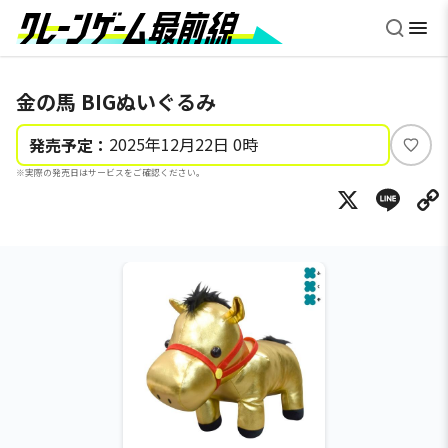
金の馬 BIGぬいぐるみ
2025年12月22日 0時
発売予定：
い
※実際の発売日はサービスをご確認ください。
い
X
Li
ね