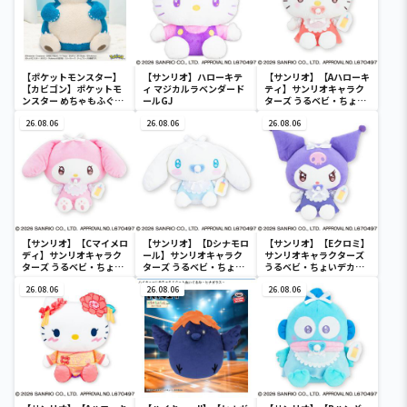
【ポケットモンスター】
【サンリオ】ハローキテ
【サンリオ】【Aハローキ
【カビゴン】ポケットモ
ィ マジカルラベンダード
ティ】サンリオキャラク
ンスター めちゃもふぐっ
ールGJ
ターズ うるベビ・ちょい
と ほっこりいやされぬい
デカドール
ぐるみ～カビゴン～
26.08.06
26.08.06
26.08.06
【サンリオ】【Cマイメロ
【サンリオ】【Dシナモロ
【サンリオ】【Eクロミ】
ディ】サンリオキャラク
ール】サンリオキャラク
サンリオキャラクターズ
ターズ うるベビ・ちょい
ターズ うるベビ・ちょい
うるベビ・ちょいデカド
デカドール
デカドール
ール
26.08.06
26.08.06
26.08.06