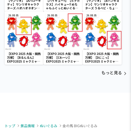
【サンリオ】【Aハローキ
【ハイキュー!!】【ヒナガ
【サンリオ】【Bハンギョ
ティ】サンリオキャラク
ラス】ハイキュー!! めち
ドン】サンリオキャラク
ターズ ハオハオネオンタ
ゃもふぐっとぬいぐるみ
ターズ うるベビ・ちょい
ウンドールBIGタイプ1
～ヒナガラス～
デカドール
26.08.05
26.08.05
26.08.05
【EXPO 2025 大阪・関西
【EXPO 2025 大阪・関西
【EXPO 2025 大阪・関西
万博】【Bるんるん】
万博】【Cわーい】
万博】【Dにこっ】
EXPO2025 ミャクミャク
EXPO2025 ミャクミャク
EXPO2025 ミャクミャク
カラフルゴム紐付きぬい
カラフルゴム紐付きぬい
カラフルゴム紐付きぬい
ぐるみ
ぐるみ
ぐるみ
もっと見る
トップ
景品情報
ぬいぐるみ
金の馬 BIGぬいぐるみ