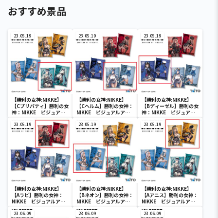
おすすめ景品
23.05.19
23.05.19
23.05.19
【勝利の女神:NIKKE】
【勝利の女神:NIKKE】
【勝利の女神:NIKKE】
【Cプリバティ】勝利の女
【Cヘルム】勝利の女神：
【Bディーゼル】勝利の女
神：NIKKE ビジュアル
NIKKE ビジュアルアー
神：NIKKE ビジュアル
アートクッションvol.2
トクッションvol.1
アートクッションvol.1
23.05.19
23.05.19
23.05.19
【勝利の女神:NIKKE】
【勝利の女神:NIKKE】
【勝利の女神:NIKKE】
【Aラピ】勝利の女神：
【Bネオン】勝利の女神：
【Aアニス】勝利の女神：
NIKKE ビジュアルアー
NIKKE ビジュアルアー
NIKKE ビジュアルアー
トクッションvol.1
トクッションvol.2
トクッションvol.2
23.06.09
23.06.09
23.06.09