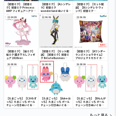
【初音ミク】【初音ミ
【初音ミク】【Aシンデレ
【初音ミク】【セット配
ク】初音ミク Princess
ラ】初音ミク
送】【Bシンデレラ ウィ
AMP フィギュア～アリス
wonderland ぬいぐるみ
ンク】初音ミク
ver.～
vol.4
wonderland ぬいぐるみ
22.04.09
22.06.06
vol.4
22.06.06
【初音ミク】【桜ミク】
【初音ミク】【セット配
【初音ミク】【Aワンダー
桜ミク 描き下ろしフィギ
送】【初音ミク】初音ミ
ランズ×ショウタイム】
ュア 2020ver.
ク BiCuteBunnies
プロジェクトセカイ カラ
Figure－ストリートver.
フルステージ！ feat. 初
26.08.06
－
26.08.06
音ミク クッションVol.2
26.08.06
【たまごっち】【Cかわず
【たまごっち】【Aみゃお
【たまごっち】【Bもんが
っち】たまごっち ボール
っち】たまごっち ボール
っち】たまごっち ボール
チェーン付きぬいぐるみ
チェーン付きぬいぐるみ
チェーン付きぬいぐるみ
～Tamagotchi
～Tamagotchi
～Tamagotchi
Paradise～vol.3
Paradise～vol.2-R
Paradise～vol.3
もっと見る