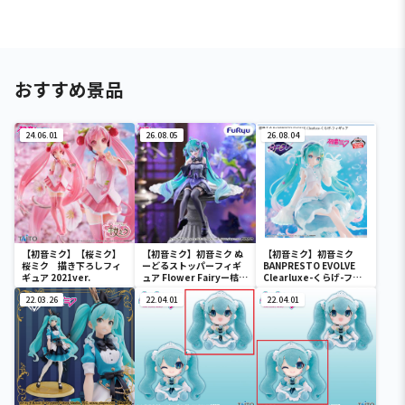
おすすめ景品
24.06.01
26.08.05
26.08.04
【初音ミク】【桜ミク】
【初音ミク】初音ミク ぬ
【初音ミク】初音ミク
桜ミク 描き下ろしフィ
ーどるストッパーフィギ
BANPRESTO EVOLVE
ギュア 2021ver.
ュア Flower Fairyー桔梗
Clearluxe-くらげ-フィ
ー
ギュア
22.03.26
22.04.01
22.04.01