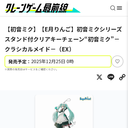
【初音ミク】【E月りんご】初音ミクシリーズ
スタンド付クリアキーチェーン“初音ミク”－
クラシカルメイド－（EX）
2025年12月25日 0時
発売予定：
い
※実際の発売日はサービスをご確認ください。
い
X
Li
ね