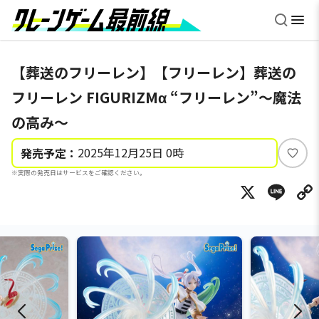
【葬送のフリーレン】【フリーレン】葬送の
フリーレン FIGURIZMα “フリーレン”～魔法
の高み～
2025年12月25日 0時
発売予定：
い
※実際の発売日はサービスをご確認ください。
い
X
Li
ね