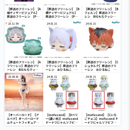
【葬送のフリーレン】【A
【葬送のフリーレン】【B
【葬送のフリーレン】【B
縦ティザービジュアル】
横ティザービジュアル】
フェルン】葬送のフリー
葬送のフリーレン [PM]
葬送のフリーレン [PM]
レン BIGもちクッショ
アートクッションVol.1
アートクッションVol.1
ン
23.11.09
24.01.15
24.01.15
【葬送のフリーレン】【A
【葬送のフリーレン】【A
【葬送のフリーレン】【C
フリーレン】葬送のフリ
フリーレン】葬送のフリ
シュタルク】葬送のフリ
ーレン BIGもちクッシ
ーレン おひるねこ ミ
ーレン おひるねこ ミ
ョン
ニフィギュア（EX）
ニフィギュア（EX）
26.08.05
24.05.31
24.05.31
【オーバーロード】【ア
【mofusand】【Dベリ
【mofusand】【Cいち
ルベド】オーバーロード
ー(濃い赤)】mofusand
ごチョコ】mofusand ド
ムチュートフィギュアー
ドーナツにゃんソフビフ
ーナツにゃんソフビフィ
アルベド・aqua ver.ー
ィギュア
ギュア