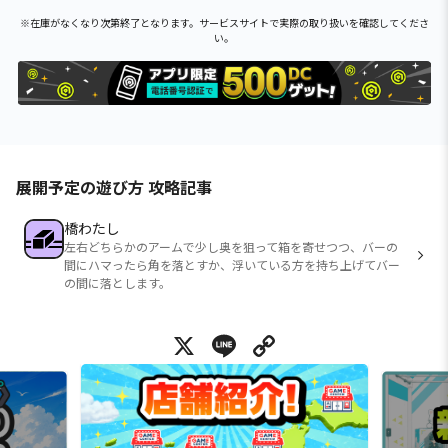
※在庫がなくなり次第終了となります。サービスサイトで実際の取り扱いを確認してくださ
い。
展開予定の遊び方 攻略記事
橋わたし
左右どちらかのアームで少し奥を狙って箱を寄せつつ、バーの
間にハマったら角を落とすか、浮いている方を持ち上げてバー
の間に落とします。
X
Line
Copy Link