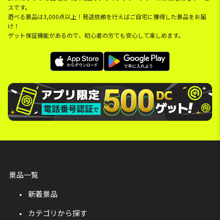
スです。
遊べる景品は3,000点以上！発送依頼を行えばご自宅に獲得した景品をお届
け！
ゲット保証機能があるので、初心者の方でも安心して楽しめます。
景品一覧
新着景品
カテゴリから探す