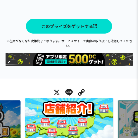
このプライズをゲットする
※在庫がなくなり次第終了となります。サービスサイトで実際の取り扱いを確認してくださ
い。
X
Line
Copy Link