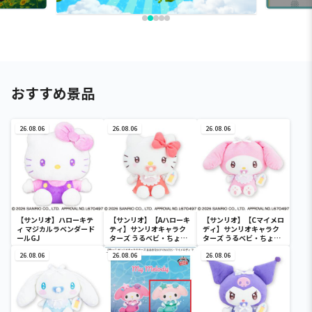
おすすめ景品
26.08.06
26.08.06
26.08.06
【サンリオ】ハローキテ
【サンリオ】【Aハローキ
【サンリオ】【Cマイメロ
ィ マジカルラベンダード
ティ】サンリオキャラク
ディ】サンリオキャラク
ールGJ
ターズ うるベビ・ちょい
ターズ うるベビ・ちょい
デカドール
デカドール
26.08.06
26.08.06
26.08.06