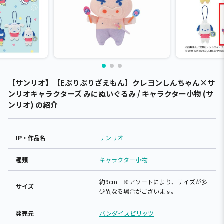
【サンリオ】【Eぶりぶりざえもん】クレヨンしんちゃん×サ
ンリオキャラクターズ みにぬいぐるみ / キャラクター小物 (サ
ンリオ) の紹介
IP・作品名
サンリオ
種類
キャラクター小物
約9cm ※アソートにより、サイズが多
サイズ
少異なる場合がございます。
発売元
バンダイスピリッツ