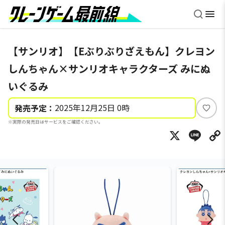
【サンリオ】【Eぶりぶりざえもん】クレヨン
しんちゃん×サンリオキャラクターズ みにぬ
いぐるみ
2025年12月25日 0時
発売予定：
い
※実際の発売日はサービスをご確認ください。
い
X
Li
ね