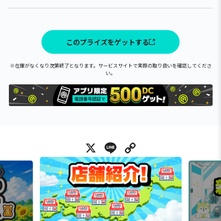
このプライズをゲットする
※在庫がなくなり次第終了となります。サービスサイトで実際の取り扱いを確認してくださ
い。
X
Line
Copy Link