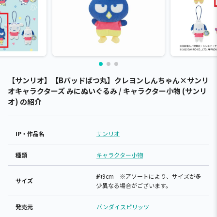
【サンリオ】【Bバッドばつ丸】クレヨンしんちゃん×サンリ
オキャラクターズ みにぬいぐるみ / キャラクター小物 (サンリ
オ) の紹介
IP・作品名
サンリオ
種類
キャラクター小物
約9cm ※アソートにより、サイズが多
サイズ
少異なる場合がございます。
発売元
バンダイスピリッツ