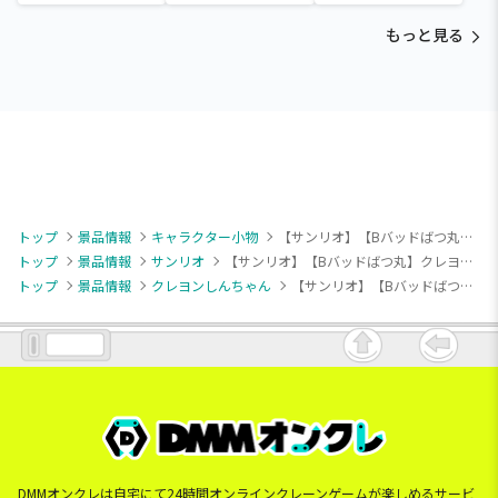
～Tamagotchi
～Tamagotchi
～Tamagotchi
Paradise～vol.3
Paradise～vol.2-R
Paradise～vol.3
もっと見る
トップ
景品情報
キャラクター小物
【サンリオ】【Bバッドばつ丸】クレヨンしんちゃん×サンリオキャラクターズ みにぬいぐるみ
トップ
景品情報
サンリオ
【サンリオ】【Bバッドばつ丸】クレヨンしんちゃん×サンリオキャラクターズ みにぬいぐるみ
トップ
景品情報
クレヨンしんちゃん
【サンリオ】【Bバッドばつ丸】クレヨンしんちゃん×サンリオキャラクターズ みにぬいぐるみ
DMMオンクレは自宅にて24時間オンラインクレーンゲームが楽しめるサービ