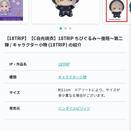
【18TRIP】【C白光琉衣】18TRIP ちびぐるみ～夜班～第二
弾 / キャラクター小物 (18TRIP) の紹介
IP・作品名
18TRIP
種類
キャラクター小物
約11cm ※アソートにより、サイズが
サイズ
多少異なる場合がございます。
発売元
バンダイスピリッツ