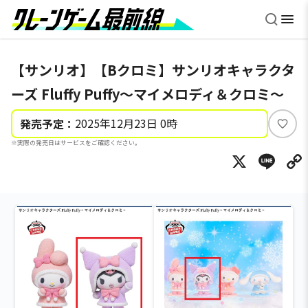
【サンリオ】【Bクロミ】サンリオキャラクタ
ーズ Fluffy Puffy～マイメロディ＆クロミ～
2025年12月23日 0時
発売予定：
い
※実際の発売日はサービスをご確認ください。
い
X
Li
ね