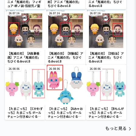
ニメ「鬼滅の刃」 フィギ
郎】アニメ「鬼滅の刃」
ニメ「鬼滅の刃」 ちびぐ
ュア-絆ノ装-伍拾弐ノ型
ちびぐるみvol.8
るみvol.8
26.07.16
26.07.16
26.07.16
【鬼滅の刃】【A我妻善
【鬼滅の刃】【B獪岳】ア
【鬼滅の刃】【D狛治】ア
逸】アニメ「鬼滅の刃」
ニメ「鬼滅の刃」 ちびぐ
ニメ「鬼滅の刃」 ちびぐ
ちびぐるみvol.8
るみvol.8
るみvol.8
26.08.06
26.08.06
26.08.06
【たまごっち】【Cかわず
【たまごっち】【Aみゃお
【たまごっち】【Bもんが
っち】たまごっち ボール
っち】たまごっち ボール
っち】たまごっち ボール
チェーン付きぬいぐるみ
チェーン付きぬいぐるみ
チェーン付きぬいぐるみ
～Tamagotchi
～Tamagotchi
～Tamagotchi
Paradise～vol.3
Paradise～vol.2-R
Paradise～vol.3
もっと見る