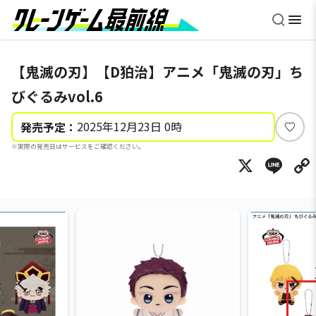
【鬼滅の刃】【D狛治】アニメ「鬼滅の刃」ち
びぐるみvol.6
2025年12月23日 0時
発売予定：
い
※実際の発売日はサービスをご確認ください。
い
X
Li
ね