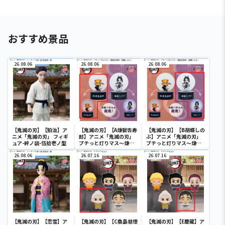
おすすめ景品
26.08.06
26.08.06
26.08.06
【鬼滅の刃】【狛治】ア
【鬼滅の刃】【A煉獄杏寿
【鬼滅の刃】【B胡蝶しの
ニメ「鬼滅の刃」 フィギ
郎】アニメ「鬼滅の刃」
ぶ】アニメ「鬼滅の刃」
ュア-絆ノ装-伍拾壱ノ型
プチっと灯りマス～煉獄
プチっと灯りマス～煉獄
杏寿郎・胡蝶しのぶ～
杏寿郎・胡蝶しのぶ～
26.08.06
26.07.16
26.07.16
【鬼滅の刃】【恋雪】ア
【鬼滅の刃】【C桑島慈悟
【鬼滅の刃】【E慶蔵】ア