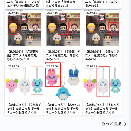
ニメ「鬼滅の刃」 フィギ
郎】アニメ「鬼滅の刃」
ニメ「鬼滅の刃」 ちびぐ
ュア-絆ノ装-伍拾弐ノ型
ちびぐるみvol.8
るみvol.8
26.07.16
26.07.16
26.07.16
【鬼滅の刃】【A我妻善
【鬼滅の刃】【B獪岳】ア
【鬼滅の刃】【D狛治】ア
逸】アニメ「鬼滅の刃」
ニメ「鬼滅の刃」 ちびぐ
ニメ「鬼滅の刃」 ちびぐ
ちびぐるみvol.8
るみvol.8
るみvol.8
26.08.06
26.08.06
26.08.06
【たまごっち】【Cかわず
【たまごっち】【Aみゃお
【たまごっち】【Bもんが
っち】たまごっち ボール
っち】たまごっち ボール
っち】たまごっち ボール
チェーン付きぬいぐるみ
チェーン付きぬいぐるみ
チェーン付きぬいぐるみ
～Tamagotchi
～Tamagotchi
～Tamagotchi
Paradise～vol.3
Paradise～vol.2-R
Paradise～vol.3
もっと見る