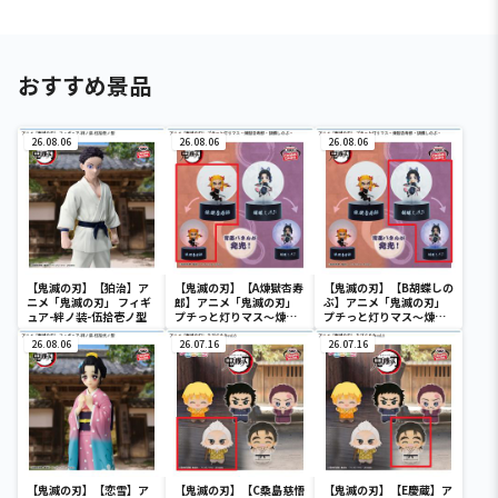
おすすめ景品
26.08.06
26.08.06
26.08.06
【鬼滅の刃】【狛治】ア
【鬼滅の刃】【A煉獄杏寿
【鬼滅の刃】【B胡蝶しの
ニメ「鬼滅の刃」 フィギ
郎】アニメ「鬼滅の刃」
ぶ】アニメ「鬼滅の刃」
ュア-絆ノ装-伍拾壱ノ型
プチっと灯りマス～煉獄
プチっと灯りマス～煉獄
杏寿郎・胡蝶しのぶ～
杏寿郎・胡蝶しのぶ～
26.08.06
26.07.16
26.07.16
【鬼滅の刃】【恋雪】ア
【鬼滅の刃】【C桑島慈悟
【鬼滅の刃】【E慶蔵】ア