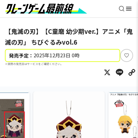
【鬼滅の刃】【C童磨 幼少期ver.】アニメ「鬼
滅の刃」 ちびぐるみvol.6
2025年12月23日 0時
発売予定：
い
※実際の発売日はサービスをご確認ください。
い
X
Li
ね