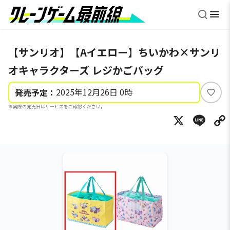
【サンリオ】【Aイエロー】ちいかわ×サンリ
オキャラクターズ レジかごバッグ
2025年12月26日 0時
発売予定：
い
※実際の発売日はサービスをご確認ください。
い
X
Li
ね