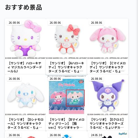
おすすめ景品
26.08.06
26.08.06
26.08.06
【サンリオ】ハローキテ
【サンリオ】【Aハローキ
【サンリオ】【Cマイメロ
ィ マジカルラベンダード
ティ】サンリオキャラク
ディ】サンリオキャラク
ールGJ
ターズ うるベビ・ちょい
ターズ うるベビ・ちょい
デカドール
デカドール
26.08.06
26.08.06
26.08.06
【サンリオ】【Dシナモロ
【サンリオ】【Bマイメロ
【サンリオ】【Eクロミ】
ール】サンリオキャラク
ディ グリーン】【箱
サンリオキャラクターズ
ターズ うるベビ・ちょい
ver.】サンリオキャラク
うるベビ・ちょいデカド
デカドール
ターズ おおきな
ール
26.08.06
SOFVIMATES～マイメロ
26.08.06
24.05.30