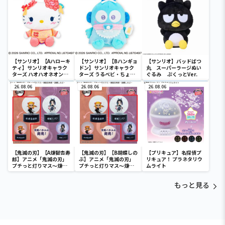
ディ マーメイドver. ～
【サンリオ】【Aハローキ
【サンリオ】【Bハンギョ
【サンリオ】バッドばつ
ティ】サンリオキャラク
ドン】サンリオキャラク
丸 スーパーラージぬい
ターズ ハオハオネオンタ
ターズ うるベビ・ちょい
ぐるみ ぷくっとVer.
ウンドールBIGタイプ1
デカドール
26.08.06
26.08.06
26.08.06
【鬼滅の刃】【A煉獄杏寿
【鬼滅の刃】【B胡蝶しの
【プリキュア】名探偵プ
郎】アニメ「鬼滅の刃」
ぶ】アニメ「鬼滅の刃」
リキュア！ プラネタリウ
プチっと灯りマス～煉獄
プチっと灯りマス～煉獄
ムライト
杏寿郎・胡蝶しのぶ～
杏寿郎・胡蝶しのぶ～
もっと見る