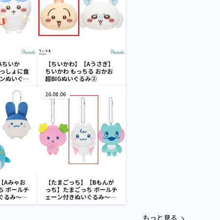
Aちいか
【ちいかわ】【Aうさぎ】
いっしょに食
ちいかわ もっちる おかお
ーンぬいぐる
超BIGぬいぐるみ②
26.08.06
【Aみゃお
【たまごっち】【Bもんが
ち ボールチ
っち】たまごっち ボールチ
ぐるみ～
ェーン付きぬいぐるみ～
aradise～
Tamagotchi Paradise～
vol.3
もっと見る