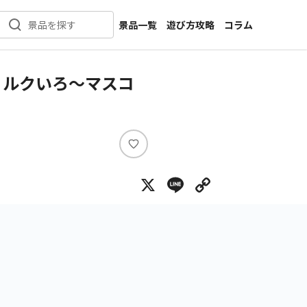
景品一覧
遊び方攻略
コラム
景品を探す
新着景品
インタビュー
カテゴリ一覧
ニュース
ミルクいろ～マスコ
作品名一覧
店舗
メーカー一覧
開発
攻略
い
プライズ
い
X
Line
Copy Lin
ね
イベント
キャラ特集