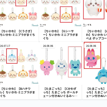
【ちいかわ】【Cうさぎ】
【ちいかわ】【Gシーサ
【ちいかわ】【
ちいかわ ミニプラがまぐち
ー】ちいかわ ミニプラがま
わ】ちいかわ 
ぐち
べよ ポップコ
み
26.07.17
26.08.06
26.08.06
【ちいかわ】【Bハチワ
【たまごっち】【Cかわず
【たまごっち】
レ】ちいかわ ミニプラがま
っち】たまごっち ボールチ
っち】たまごっ
ぐち
ェーン付きぬいぐるみ～
ェーン付きぬい
Tamagotchi Paradise～
Tamagotchi P
vol.3
vol.2-R