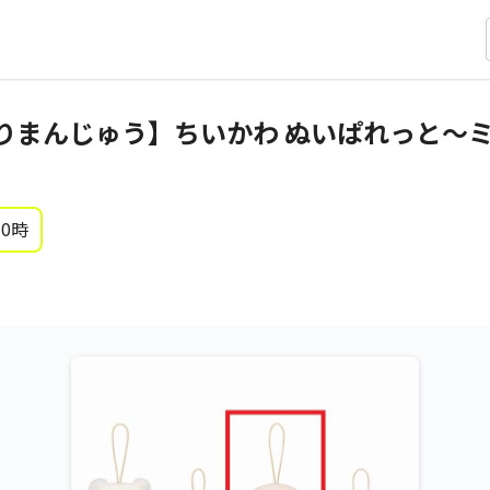
りまんじゅう】ちいかわ ぬいぱれっと～
 0時