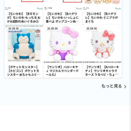
【ちいかわ】【Bモモン
【ちいかわ】【Bハチワ
【ちいかわ】【Bハチワ
ガ】ちいかわ もっちる お
レ】ちいかわ いっしょに
レ】ちいかわ ミニプラが
かお超BIGぬいぐるみ②
食べよ ポップコーンぬい
まぐち
ぐるみ
26.08.06
26.08.06
26.08.06
【ポケットモンスター】
【サンリオ】ハローキテ
【サンリオ】【Aハローキ
【カビゴン】ポケットモ
ィ マジカルラベンダード
ティ】サンリオキャラク
ンスター めちゃもふぐっ
ールGJ
ターズ うるベビ・ちょい
と ほっこりいやされぬい
デカドール
ぐるみ～カビゴン～
もっと見る