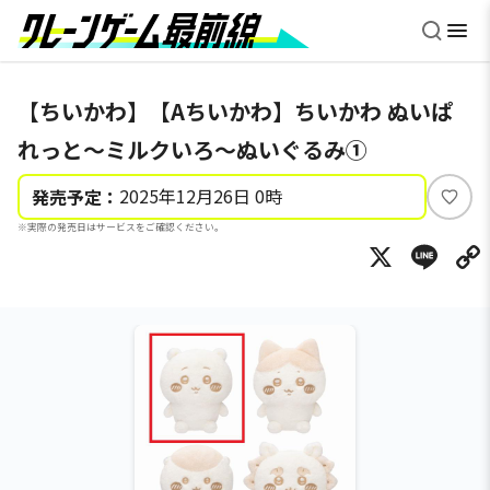
【ちいかわ】【Aちいかわ】ちいかわ ぬいぱ
れっと～ミルクいろ～ぬいぐるみ①
2025年12月26日 0時
発売予定：
い
※実際の発売日はサービスをご確認ください。
い
X
Li
ね