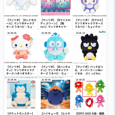
【サンリオ】【Dシナモロ
【サンリオ】【Bマイメロ
【サンリオ】【Eクロミ】
ール】サンリオキャラク
ディ グリーン】【箱
サンリオキャラクターズ
ターズ うるベビ・ちょい
ver.】サンリオキャラク
うるベビ・ちょいデカド
デカドール
ターズ おおきな
ール
26.08.06
SOFVIMATES～マイメロ
26.08.06
24.05.30
ディ マーメイドver. ～
【サンリオ】【Aハローキ
【サンリオ】【Bハンギョ
【サンリオ】バッドばつ
ティ】サンリオキャラク
ドン】サンリオキャラク
丸 スーパーラージぬい
ターズ ハオハオネオンタ
ターズ うるベビ・ちょい
ぐるみ ぷくっとVer.
ウンドールBIGタイプ1
デカドール
26.08.06
26.08.06
26.08.05
【ポケットモンスター】
【ハイキュー!!】【ヒナガ
【EXPO 2025 大阪・関西