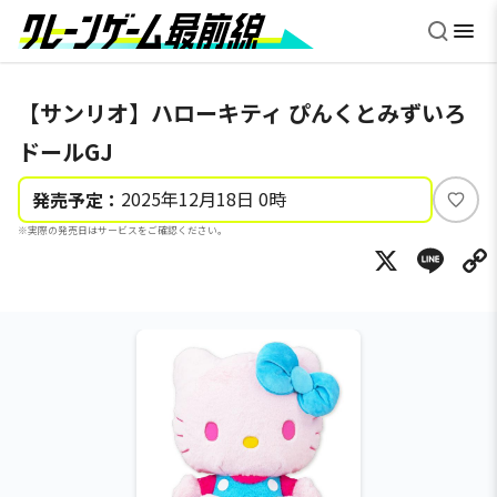
【サンリオ】ハローキティ ぴんくとみずいろ
ドールGJ
2025年12月18日 0時
発売予定：
い
※実際の発売日はサービスをご確認ください。
い
X
Li
ね