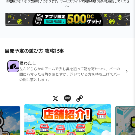
※在庫がなくなり次第終了となります。サービスサイトで実際の取り扱いを確認してくださ
い。
展開予定の遊び方 攻略記事
橋わたし
左右どちらかのアームで少し奥を狙って箱を寄せつつ、バーの
間にハマったら角を落とすか、浮いている方を持ち上げてバー
の間に落とします。
X
Line
Copy Link