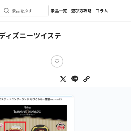
景品一覧
遊び方攻略
コラム
景品を探す
新着景品
インタビュー
カテゴリ一覧
ニュース
ディズニーツイステ
作品名一覧
店舗
メーカー一覧
開発
攻略
い
プライズ
い
X
Line
Copy Lin
ね
イベント
キャラ特集