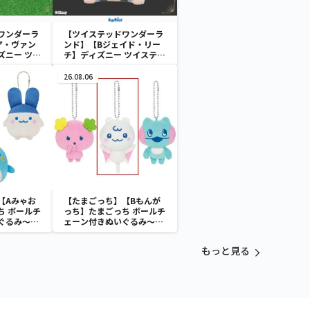
ワンダーラ
【ツイステッドワンダーラ
ア・ヴァン
ンド】【Bジェイド・リー
ズニー ツイ
チ】ディズニー ツイステッ
ーランド&
ドワンダーランド ちょこの
[KCM]“デ
せ [MP]ミニフィギュア
26.08.06
”
“オクタヴィネル寮”
【Aみゃお
【たまごっち】【Bもんが
ち ボールチ
っち】たまごっち ボールチ
ぐるみ～
ェーン付きぬいぐるみ～
aradise～
Tamagotchi Paradise～
vol.3
もっと見る