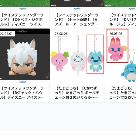
【ツイステッドワンダーラ
【ツイステッドワンダーラ
【ツイステッド
ンド】【Cセベク・ジグボ
ンド】【セット配送】【A
ンド】【Dリリ
ルト】ディズニー ツイステ
アズール・アーシェングロ
ルージュ】ディ
ッドワンダーランド&
ット】ディズニー ツイステ
ステッドワンダ
you[MP]式典服[KCM]“デ
ッドワンダーランド ちょこ
you[MP]式典服
22.04.01
26.08.06
26.08.06
ィアソムニア寮”
のせ [MP]ミニフィギュア
ィアソムニア寮
“オクタヴィネル寮”
【ツイステッドワンダーラ
【たまごっち】【Cかわず
【たまごっち】
ンド】【Bジャック・ハウ
っち】たまごっち ボールチ
っち】たまごっ
ル】ディズニー ツイステッ
ェーン付きぬいぐるみ～
ェーン付きぬい
ドワンダーランド ちょこの
Tamagotchi Paradise～
Tamagotchi P
せ [MP]ミニフィギュア
vol.3
vol.2-R
“サバナクロー寮”