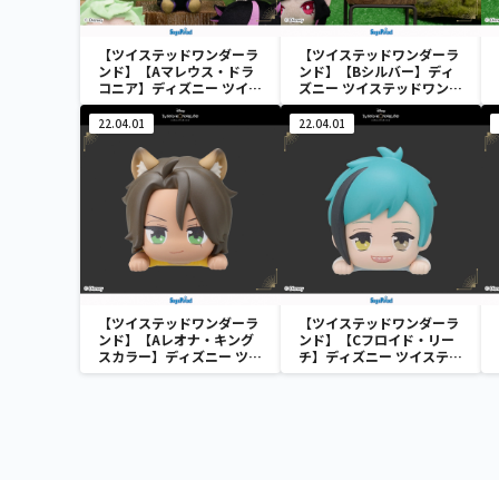
【ツイステッドワンダーラ
【ツイステッドワンダーラ
ンド】【Aマレウス・ドラ
ンド】【Bシルバー】ディ
コニア】ディズニー ツイス
ズニー ツイステッドワンダ
テッドワンダーランド&
ーランド& you[MP]式典服
you[MP]式典服[KCM]“デ
[KCM]“ディアソムニア寮”
22.04.01
22.04.01
ィアソムニア寮”
【ツイステッドワンダーラ
【ツイステッドワンダーラ
ンド】【Aレオナ・キング
ンド】【Cフロイド・リー
スカラー】ディズニー ツイ
チ】ディズニー ツイステッ
ステッドワンダーランド ち
ドワンダーランド ちょこの
ょこのせ [MP]ミニフィギ
せ [MP]ミニフィギュア
ュア “サバナクロー寮”
“オクタヴィネル寮”