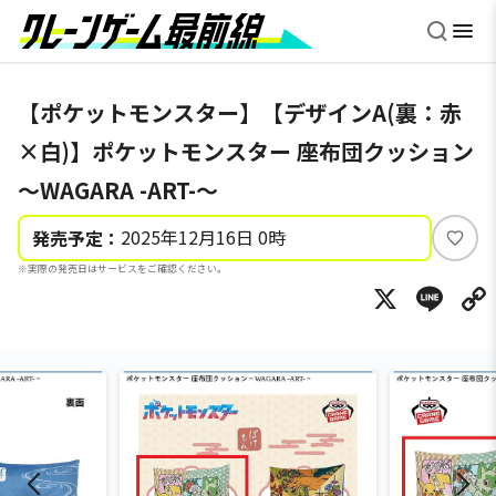
【ポケットモンスター】【デザインA(裏：赤
×白)】ポケットモンスター 座布団クッション
～WAGARA -ART-～
2025年12月16日 0時
発売予定：
い
※実際の発売日はサービスをご確認ください。
い
X
Li
ね