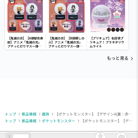
らぺこもよう）～
～モルペコ（まんぷくも
よう）～
【鬼滅の刃】【A煉獄杏寿
【鬼滅の刃】【B胡蝶しの
【プリキュア】名探偵プ
郎】アニメ「鬼滅の刃」
ぶ】アニメ「鬼滅の刃」
リキュア！ プラネタリウ
プチっと灯りマス～煉獄
プチっと灯りマス～煉獄
ムライト
杏寿郎・胡蝶しのぶ～
杏寿郎・胡蝶しのぶ～
もっと見る
トップ
景品情報
雑貨
【ポケットモンスター】【デザインA(裏：赤×白)】ポケットモンスター 座布団クッション～WAGARA -ART-～
トップ
景品情報
ポケットモンスター
【ポケットモンスター】【デザインA(裏：赤×白)】ポケットモンスター 座布団クッション～WAGARA -ART-～