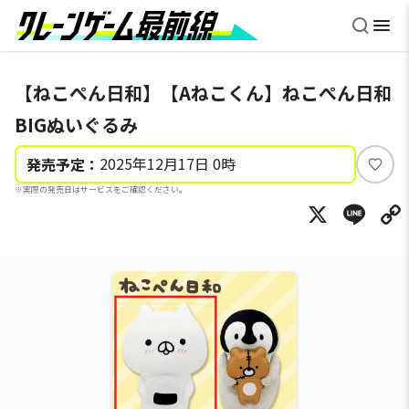
【ねこぺん日和】【Aねこくん】ねこぺん日和
BIGぬいぐるみ
2025年12月17日 0時
発売予定：
い
※実際の発売日はサービスをご確認ください。
い
X
Li
ね