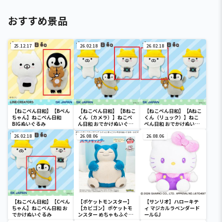
おすすめ景品
25.12.17
26.02.18
26.02.18
【ねこぺん日和】【Bぺん
【ねこぺん日和】【Bねこ
【ねこぺん日和】【Aねこ
ちゃん】ねこぺん日和
くん（カメラ）】ねこぺ
くん（リュック）】ねこ
BIGぬいぐるみ
ん日和 おでかけぬいぐる
ぺん日和 おでかけぬいぐ
み
るみ
26.02.18
26.08.06
26.08.06
【ねこぺん日和】【Cぺん
【ポケットモンスター】
【サンリオ】ハローキテ
ちゃん】ねこぺん日和 お
【カビゴン】ポケットモ
ィ マジカルラベンダード
でかけぬいぐるみ
ンスター めちゃもふぐっ
ールGJ
と ほっこりいやされぬい