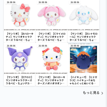
26.08.06
ぐるみ～カビゴン～
26.08.06
26.08.06
【サンリオ】【Aハローキ
【サンリオ】【Cマイメロ
【サンリオ】【Dシナモロ
ティ】サンリオキャラク
ディ】サンリオキャラク
ール】サンリオキャラク
ターズ うるベビ・ちょい
ターズ うるベビ・ちょい
ターズ うるベビ・ちょい
デカドール
デカドール
デカドール
26.08.06
26.08.06
26.08.06
【サンリオ】【Eクロミ】
【サンリオ】【Aハローキ
【ハイキュー!!】【ヒナガ
サンリオキャラクターズ
ティ】サンリオキャラク
ラス】ハイキュー!! めち
うるベビ・ちょいデカド
ターズ ハオハオネオンタ
ゃもふぐっとぬいぐるみ
ール
ウンドールBIGタイプ1
～ヒナガラス～
もっと見る