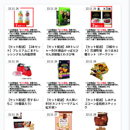
22.11.26
22.11.26
22.11.26
【セット配送】【2本セッ
【セット配送】AMトレジ
【セット配送】【3個セッ
ト】プレミアムごまドレ
ャーBOX 絶品かっぱえび
ト】花畑牧場 おつまみ2
ッシング＆九州産野菜
せん浜御塩とわさび味
種セット（ポークジャー
キ2個＆ポークサラミ1
22.11.26
22.11.26
個）
22.11.26
【セット配送】恋するい
【セット配送】大人買い
【セット配送】しみチョ
ちご（巾着袋入り）
BOX カントリーマアム＜
ココーン全粒粉スティッ
紅天使＞
ク
22.11.26
22.11.27
22.11.28