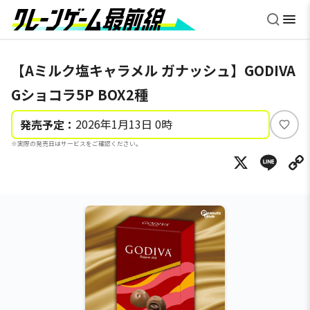
【Aミルク塩キャラメル ガナッシュ】GODIVA
Gショコラ5P BOX2種
2026年1月13日 0時
発売予定：
い
※実際の発売日はサービスをご確認ください。
い
X
Li
ね