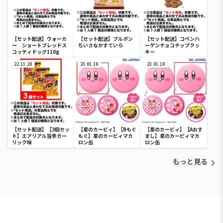
【セット配送】ウォーカ
【セット配送】ブルボン
【セット配送】コペンハ
ー ショートブレッドス
ちいさなかすていら
ーゲンチョコチップクッ
コッティドッグ110g
キー
22.11.28
23.01.18
23.01.18
【セット配送】【3個セッ
【星のカービィ】【Bもぐ
【星のカービィ】【Aおす
ト】エアリアル旨辛ガー
もぐ】星のカービィマカ
まし】星のカービィマカ
リック味
ロン缶
ロン缶
もっと見る