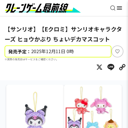
【サンリオ】【Eクロミ】サンリオキャラクタ
ーズ ヒョウかぶり ちょいデカマスコット
2025年12月11日 0時
発売予定：
い
※実際の発売日はサービスをご確認ください。
い
X
Li
ね