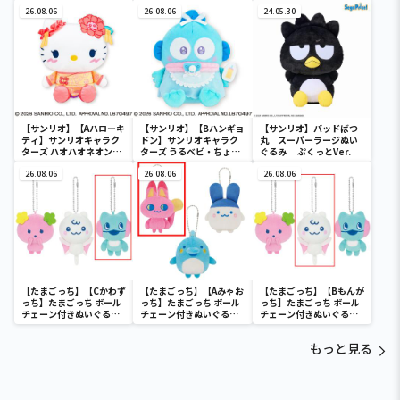
デカドール
ターズ おおきな
ール
26.08.06
SOFVIMATES～マイメロ
26.08.06
24.05.30
ディ マーメイドver. ～
【サンリオ】【Aハローキ
【サンリオ】【Bハンギョ
【サンリオ】バッドばつ
ティ】サンリオキャラク
ドン】サンリオキャラク
丸 スーパーラージぬい
ターズ ハオハオネオンタ
ターズ うるベビ・ちょい
ぐるみ ぷくっとVer.
ウンドールBIGタイプ1
デカドール
26.08.06
26.08.06
26.08.06
【たまごっち】【Cかわず
【たまごっち】【Aみゃお
【たまごっち】【Bもんが
っち】たまごっち ボール
っち】たまごっち ボール
っち】たまごっち ボール
チェーン付きぬいぐるみ
チェーン付きぬいぐるみ
チェーン付きぬいぐるみ
～Tamagotchi
～Tamagotchi
～Tamagotchi
Paradise～vol.3
Paradise～vol.2-R
Paradise～vol.3
もっと見る