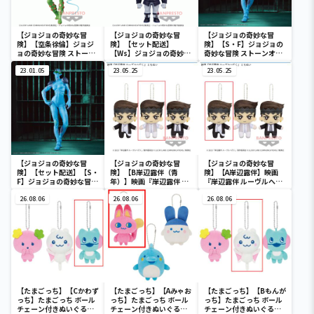
【ジョジョの奇妙な冒
【ジョジョの奇妙な冒
【ジョジョの奇妙な冒
険】【空条徐倫】ジョジ
険】【セット配送】
険】【S・F】ジョジョの
ョの奇妙な冒険 ストーン
【Ws】ジョジョの奇妙な
奇妙な冒険 ストーンオー
オーシャン Grandista-
冒険 ストーンオーシャン
シャン Grandista-S・F-
空条徐倫-#2
23.01.05
POLIGOROID-Ws-
23.05.25
23.05.25
【ジョジョの奇妙な冒
【ジョジョの奇妙な冒
【ジョジョの奇妙な冒
険】【セット配送】【S・
険】【B岸辺露伴（青
険】【A岸辺露伴】映画
F】ジョジョの奇妙な冒険
年）】映画『岸辺露伴 ル
『岸辺露伴 ルーヴルへ行
ストーンオーシャン
ーヴルへ行く』 ともぬい
く』 ともぬい
Grandista-S・F-
26.08.06
26.08.06
26.08.06
【たまごっち】【Cかわず
【たまごっち】【Aみゃお
【たまごっち】【Bもんが
っち】たまごっち ボール
っち】たまごっち ボール
っち】たまごっち ボール
チェーン付きぬいぐるみ
チェーン付きぬいぐるみ
チェーン付きぬいぐるみ