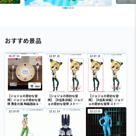
おすすめ景品
26.07.16
22.07.21
22.07.21
【ジョジョの奇妙な冒
【ジョジョの奇妙な冒
【ジョジョの奇妙な冒
険】ジョジョの奇妙な冒
険】【B空条徐倫】ジョジ
険】【A空条徐倫】ジョジ
険 黄金の風 陶磁器皿＆カ
ョの奇妙な冒険 ストーン
ョの奇妙な冒険 ストーン
トラリー置きセット
オーシャン Q posket-空
オーシャン Q posket-空
22.10.07
条徐倫-
22.11.10
条徐倫-
22.12.15