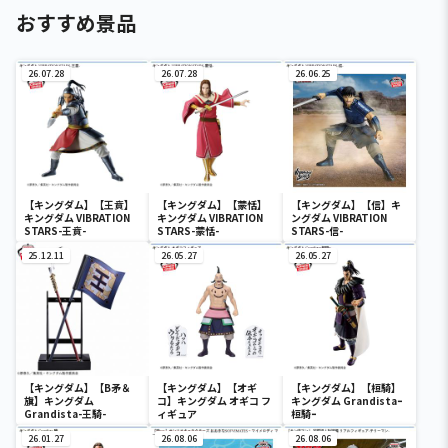
おすすめ景品
26.07.28
26.07.28
26.06.25
【キングダム】【王賁】
【キングダム】【蒙恬】
【キングダム】【信】キ
キングダム VIBRATION
キングダム VIBRATION
ングダム VIBRATION
STARS-王賁-
STARS-蒙恬-
STARS-信-
25.12.11
26.05.27
26.05.27
【キングダム】【B矛＆
【キングダム】【オギ
【キングダム】【桓騎】
旗】キングダム
コ】キングダム オギコ フ
キングダム Grandistaｰ
Grandista-王騎-
ィギュア
桓騎ｰ
26.01.27
26.08.06
26.08.06