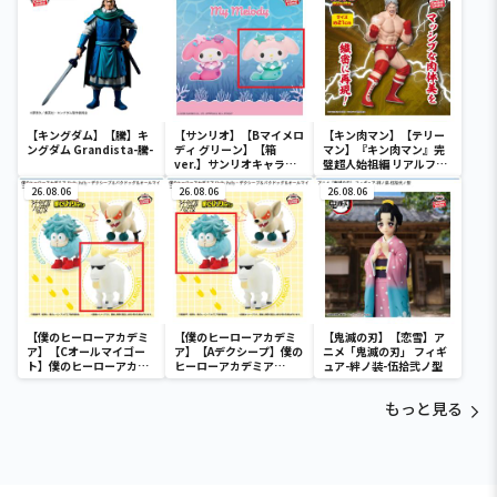
【キングダム】【騰】キ
【サンリオ】【Bマイメロ
【キン肉マン】【テリー
ングダム Grandista-騰-
ディ グリーン】【箱
マン】『キン肉マン』完
ver.】サンリオキャラク
璧超人始祖編 リアルフィ
ターズ おおきな
ギュア-テリーマン-
26.08.06
SOFVIMATES～マイメロ
26.08.06
26.08.06
ディ マーメイドver. ～
【僕のヒーローアカデミ
【僕のヒーローアカデミ
【鬼滅の刃】【恋雪】ア
ア】【Cオールマイゴー
ア】【Aデクシープ】僕の
ニメ「鬼滅の刃」 フィギ
ト】僕のヒーローアカデ
ヒーローアカデミア
ュア-絆ノ装-伍拾弐ノ型
ミア Fluffy Puffy～デク
Fluffy Puffy～デクシー
シープ＆バクドッグ＆オ
プ＆バクドッグ＆オール
もっと見る
ールマイゴート～
マイゴート～