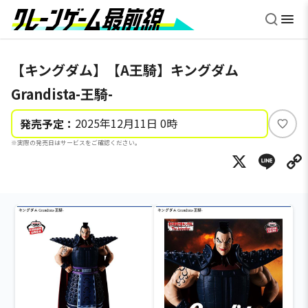
【キングダム】【A王騎】キングダム
Grandista-王騎-
2025年12月11日 0時
発売予定：
い
※実際の発売日はサービスをご確認ください。
い
X
Li
ね