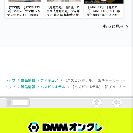
【ウマ娘】【タマモクロ
【鬼滅の刃】【狛治】ア
【NARUTO】【雷影エ
ス】アニメ『ウマ娘 シン
ニメ「鬼滅の刃」 フィギ
ー】NARUTO-ナルト- 疾
デレラグレイ』 -Relax
ュア-絆ノ装-伍拾壱ノ型
風伝 雷影・エー フィギュ
time-タマモクロス
ア～五影集結…!!～
もっと見る
トップ
景品情報
フィギュア
【ハズビンホテル】【Bチャーリー・モーニングスター(アナザーカラー)】ハズビン・ホテルへようこそ モニタートップフィギュア～Charlie Morningstar～
トップ
景品情報
ハズビンホテル
【ハズビンホテル】【Bチャーリー・モーニングスター(アナザーカラー)】ハズビン・ホテルへようこそ モニタートップフィギュア～Charlie Morningstar～