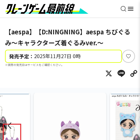
【aespa】【D:NINGNING】aespa ちびぐる
み～キャラクターズ着ぐるみver.～
2025年11月27日 0時
発売予定：
い
※実際の発売日はサービスをご確認ください。
い
X
Li
ね