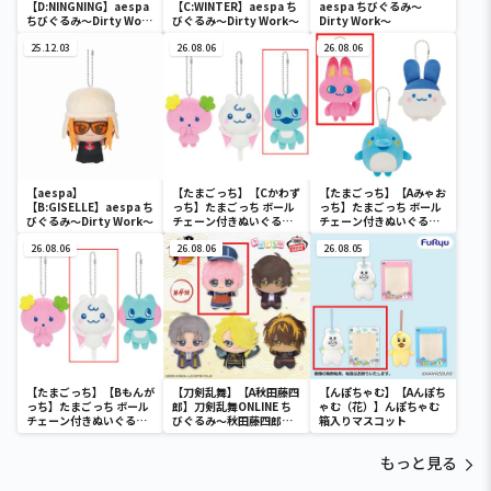
【D:NINGNING】aespa
【C:WINTER】aespa ち
aespa ちびぐるみ～
ちびぐるみ～Dirty Work
びぐるみ～Dirty Work～
Dirty Work～
～
25.12.03
26.08.06
26.08.06
【aespa】
【たまごっち】【Cかわず
【たまごっち】【Aみゃお
【B:GISELLE】aespa ち
っち】たまごっち ボール
っち】たまごっち ボール
びぐるみ～Dirty Work～
チェーン付きぬいぐるみ
チェーン付きぬいぐるみ
～Tamagotchi
～Tamagotchi
26.08.06
Paradise～vol.3
26.08.06
Paradise～vol.2-R
26.08.05
【たまごっち】【Bもんが
【刀剣乱舞】【A秋田藤四
【んぽちゃむ】【Aんぽち
っち】たまごっち ボール
郎】刀剣乱舞ONLINE ち
ゃむ（花）】んぽちゃむ
チェーン付きぬいぐるみ
びぐるみ～秋田藤四郎・
箱入りマスコット
～Tamagotchi
大倶利伽羅・へし切長谷
Paradise～vol.3
部・獅子王・火車切～
もっと見る