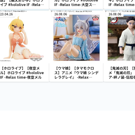
イブ #hololive IF -Relax
IF -Relax time-大空スバ
IF -Relax ti
time-猫又おかゆ
ル School style ver.
キ
23.04.26
26.08.06
26.08.06
【ホロライブ】【夜空メ
【ウマ娘】【タマモクロ
【鬼滅の刃】【
ル】ホロライブ #hololive
ス】アニメ『ウマ娘 シンデ
メ「鬼滅の刃」
IF -Relax time-夜空メル
レラグレイ』 -Relax
ア-絆ノ装-伍拾
time-タマモクロス