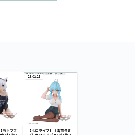
23.02.21
【白上フブ
【ホロライブ】【雪花ラミ
ololive
ィ】ホロライブ #hololive