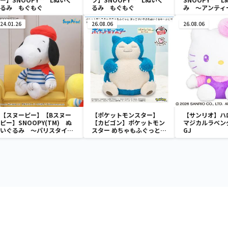
るみ もぐもぐ
るみ もぐもぐ
み ～アンティ
24.01.26
26.08.06
26.08.06
【スヌーピー】【Bスヌー
【ポケットモンスター】
【サンリオ】ハ
ピー】SNOOPY(TM) ぬ
【カビゴン】ポケットモン
マジカルラベン
いぐるみ ～パリスタイル
スター めちゃもふぐっと
GJ
～
ほっこりいやされぬいぐる
み～カビゴン～