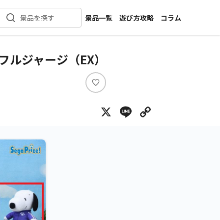
景品一覧
遊び方攻略
コラム
景品を探す
新着景品
インタビュー
カテゴリ一覧
ニュース
ラフルジャージ（EX）
作品名一覧
店舗
メーカー一覧
開発
い
い
攻略
X
Line
Copy Lin
ね
プライズ
イベント
キャラ特集