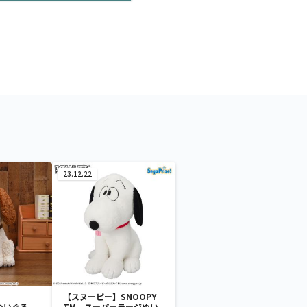
23.12.22
【スヌーピー】SNOOPY
Lぬいぐる
TM スーパーラージぬい