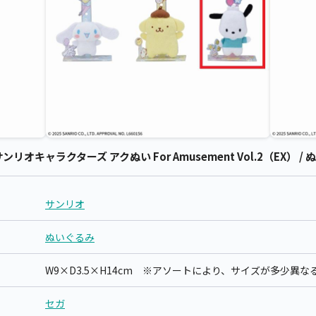
キャラクターズ アクぬい For Amusement Vol.2（EX） / 
サンリオ
ぬいぐるみ
W9×D3.5×H14cm ※アソートにより、サイズが多少異
セガ