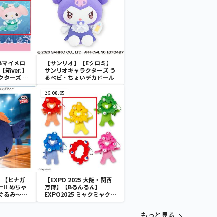
Bマイメロ
【サンリオ】【Eクロミ】
箱ver.】
サンリオキャラクターズ う
クターズ お
るベビ・ちょいデカドール
ATES～マ
イドver.
26.08.05
】【ヒナガ
【EXPO 2025 大阪・関西
!! めちゃ
万博】【Bるんるん】
ぐるみ～ヒ
EXPO2025 ミャクミャク
カラフルゴム紐付きぬいぐ
るみ
もっと見る