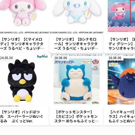
【サンリオ】【Cマイメロ
【サンリオ】【Dシナモロ
【サンリオ】【
ディ】サンリオキャラクタ
ール】サンリオキャラクタ
ディ グリーン】【
ーズ うるベビ・ちょいデカ
ーズ うるベビ・ちょいデカ
サンリオキャラ
ドール
ドール
おきなSOFVIM
イメロディ マーメ
24.05.30
26.08.06
26.08.06
～
【サンリオ】バッドばつ
【ポケットモンスター】
【ハイキュー!!
丸 スーパーラージぬいぐ
【カビゴン】ポケットモン
ラス】ハイキュー
るみ ぷくっとVer.
スター めちゃもふぐっと
もふぐっとぬい
ほっこりいやされぬいぐる
ナガラス～
み～カビゴン～