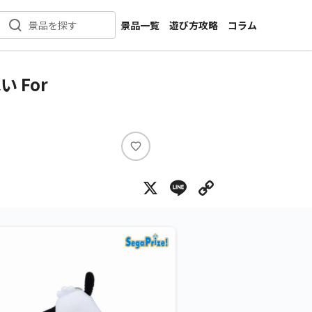
景品一覧
遊び方攻略
コラム
景品を探す
新着景品
インタビュー
カテゴリ一覧
ニュース
 For
作品名一覧
店舗
メーカー一覧
開発
攻略
い
プライズ
い
X
Line
Copy Lin
ね
イベント
キャラ特集