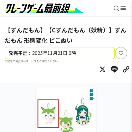
【ずんだもん】【Cずんだもん（妖精）】ずん
だもん 形態変化 ピこぬい
2025年11月21日 0時
発売予定：
い
※実際の発売日はサービスをご確認ください。
い
X
Li
ね