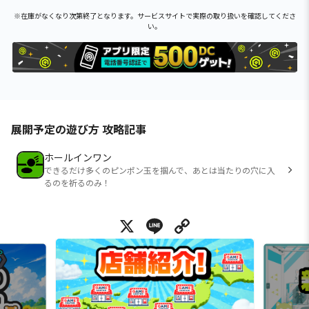
※在庫がなくなり次第終了となります。サービスサイトで実際の取り扱いを確認してくださ
い。
展開予定の遊び方 攻略記事
ホールインワン
できるだけ多くのピンポン玉を掴んで、あとは当たりの穴に入
るのを祈るのみ！
X
Line
Copy Link