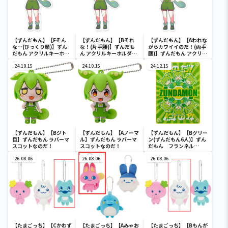
【ずんだもん】【Fそん
【ずんだもん】【Bそれ
【ずんだもん】【Aわれな
な…(びっくり顔)】ずん
な！(片手腰)】ずんだも
がらカワイイのだ！(両手
だもん アクリルキーホル
ん アクリルキーホルダー
腰)】ずんだもん アクリル
ダーなのだ！
なのだ！
キーホルダーなのだ！
24.10.15
24.10.15
24.12.15
【ずんだもん】【Bジト
【ずんだもん】【Aノーマ
【ずんだもん】【Bグリー
目】ずんだもん ラバーマ
ル】ずんだもん ラバーマ
ン(ずんだもん6人)】ずん
スコットなのだ！
スコットなのだ！
だもん フランネル
100×140
26.08.06
26.08.06
26.08.06
【たまごっち】【Cかわず
【たまごっち】【Aみゃお
【たまごっち】【Bもんが