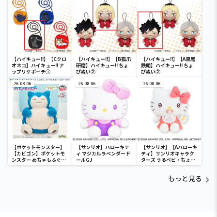
【ハイキュー!!】【Cクロ
【ハイキュー!!】【B孤爪
【ハイキュー!!】【A黒尾
オネコ】ハイキュー!! ア
研磨】ハイキュー!! ちょ
鉄朗】ハイキュー!! ちょ
ップリケポーチ①
ぴぬい②
ぴぬい②
26.08.06
26.08.06
26.08.06
【ポケットモンスター】
【サンリオ】ハローキテ
【サンリオ】【Aハローキ
【カビゴン】ポケットモ
ィ マジカルラベンダード
ティ】サンリオキャラク
ンスター めちゃもふぐっ
ールGJ
ターズ うるベビ・ちょい
と ほっこりいやされぬい
デカドール
ぐるみ～カビゴン～
もっと見る