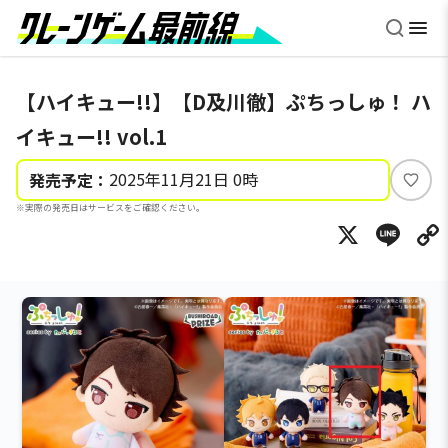
【ハイキュー!!】【D及川徹】ぷちっしゅ！ ハ
イキュー!! vol.1
2025年11月21日 0時
発売予定：
い
※実際の発売日はサービスをご確認ください。
い
X
Li
ね