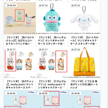
み②
24.06.04
26.07.16
26.07.16
【サンリオ】【Bけろけろ
【サンリオ】【Bハンギョ
【サンリオ】【Dシナモロ
けろっぴ】はぴだんぶい
ドン】サンリオキャラク
ール】サンリオキャラク
おうちヘアバンドぬいぐ
ターズ スタンダードぬい
ターズ スタンダードぬい
るみ②
ぐるみリール付きパスケ
ぐるみリール付きパスケ
26.07.17
ース
26.07.17
ース
26.07.16
【サンリオ】【Aポチャッ
【サンリオ】【Cポムポム
【サンリオ】ぐでたま 保
コ】mofusand×サンリ
プリン】mofusand×サ
冷ポケット付き2段トート
オキャラクターズ カチュ
ンリオキャラクターズ カ
バッグ
ーシャマスコット②
チューシャマスコット②
26.08.05
26.08.05
26.08.05