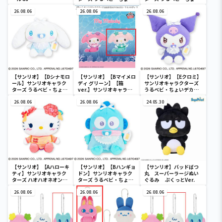
デカドール
デカドール
26.08.06
26.08.06
26.08.06
【サンリオ】【Dシナモロ
【サンリオ】【Bマイメロ
【サンリオ】【Eクロミ】
ール】サンリオキャラク
ディ グリーン】【箱
サンリオキャラクターズ
ターズ うるベビ・ちょい
ver.】サンリオキャラク
うるベビ・ちょいデカド
デカドール
ターズ おおきな
ール
26.08.06
SOFVIMATES～マイメロ
26.08.06
24.05.30
ディ マーメイドver. ～
【サンリオ】【Aハローキ
【サンリオ】【Bハンギョ
【サンリオ】バッドばつ
ティ】サンリオキャラク
ドン】サンリオキャラク
丸 スーパーラージぬい
ターズ ハオハオネオンタ
ターズ うるベビ・ちょい
ぐるみ ぷくっとVer.
ウンドールBIGタイプ1
デカドール
26.08.06
26.08.06
26.08.06