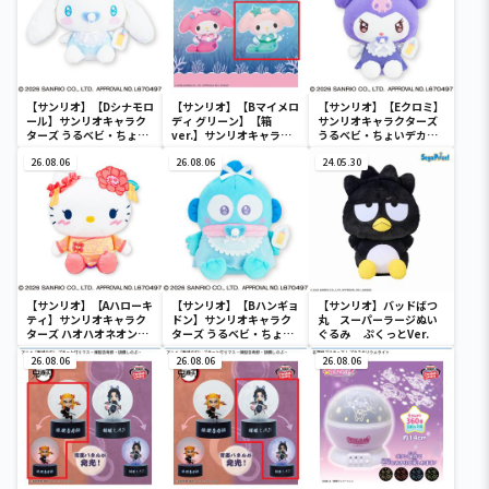
【サンリオ】【Dシナモロ
【サンリオ】【Bマイメロ
【サンリオ】【Eクロミ】
ール】サンリオキャラク
ディ グリーン】【箱
サンリオキャラクターズ
ターズ うるベビ・ちょい
ver.】サンリオキャラク
うるベビ・ちょいデカド
デカドール
ターズ おおきな
ール
26.08.06
SOFVIMATES～マイメロ
26.08.06
24.05.30
ディ マーメイドver. ～
【サンリオ】【Aハローキ
【サンリオ】【Bハンギョ
【サンリオ】バッドばつ
ティ】サンリオキャラク
ドン】サンリオキャラク
丸 スーパーラージぬい
ターズ ハオハオネオンタ
ターズ うるベビ・ちょい
ぐるみ ぷくっとVer.
ウンドールBIGタイプ1
デカドール
26.08.06
26.08.06
26.08.06