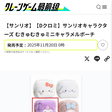
【サンリオ】【Dクロミ】サンリオキャラクタ
ーズ むきゅむきゅミニキャラメルポーチ
2025年11月20日 0時
発売予定：
い
※実際の発売日はサービスをご確認ください。
い
X
Li
ね