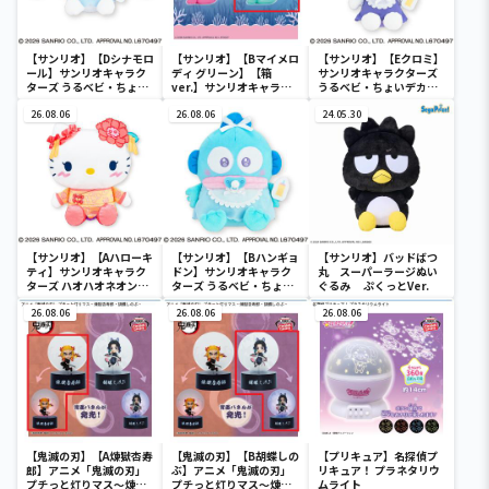
【サンリオ】【Dシナモロ
【サンリオ】【Bマイメロ
【サンリオ】【Eクロミ】
ール】サンリオキャラク
ディ グリーン】【箱
サンリオキャラクターズ
ターズ うるベビ・ちょい
ver.】サンリオキャラク
うるベビ・ちょいデカド
デカドール
ターズ おおきな
ール
26.08.06
SOFVIMATES～マイメロ
26.08.06
24.05.30
ディ マーメイドver. ～
【サンリオ】【Aハローキ
【サンリオ】【Bハンギョ
【サンリオ】バッドばつ
ティ】サンリオキャラク
ドン】サンリオキャラク
丸 スーパーラージぬい
ターズ ハオハオネオンタ
ターズ うるベビ・ちょい
ぐるみ ぷくっとVer.
ウンドールBIGタイプ1
デカドール
26.08.06
26.08.06
26.08.06
【鬼滅の刃】【A煉獄杏寿
【鬼滅の刃】【B胡蝶しの
【プリキュア】名探偵プ
郎】アニメ「鬼滅の刃」
ぶ】アニメ「鬼滅の刃」
リキュア！ プラネタリウ
プチっと灯りマス～煉獄
プチっと灯りマス～煉獄
ムライト