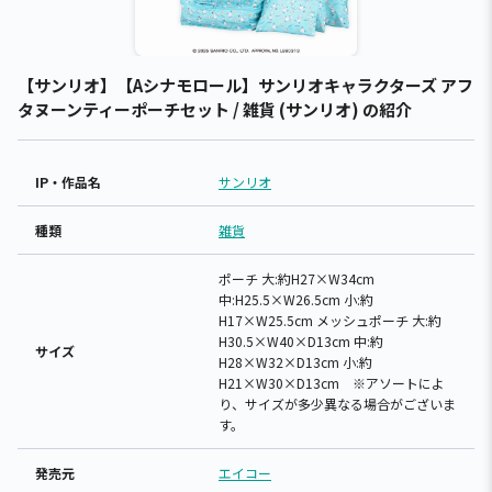
【サンリオ】【Aシナモロール】サンリオキャラクターズ アフ
タヌーンティーポーチセット / 雑貨 (サンリオ) の紹介
IP・作品名
サンリオ
種類
雑貨
ポーチ 大:約H27×W34cm
中:H25.5×W26.5cm 小:約
H17×W25.5cm メッシュポーチ 大:約
H30.5×W40×D13cm 中:約
サイズ
H28×W32×D13cm 小:約
H21×W30×D13cm ※アソートによ
り、サイズが多少異なる場合がございま
す。
発売元
エイコー