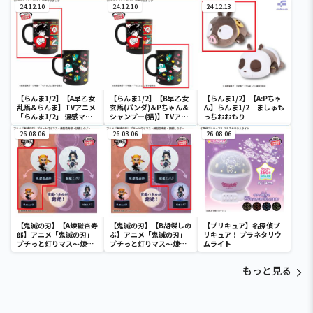
24.12.10
24.12.10
24.12.13
【らんま1/2】【A早乙女
【らんま1/2】【B早乙女
【らんま1/2】【A:Pちゃ
乱馬&らんま】TVアニメ
玄馬(パンダ)&Pちゃん&
ん】らんま1/2 ましゅも
「らんま1/2」 温感マグ
シャンプー(猫)】TVアニ
っちおおもり
カップ
メ「らんま1/2」 温感マ
26.08.06
グカップ
26.08.06
26.08.06
【鬼滅の刃】【A煉獄杏寿
【鬼滅の刃】【B胡蝶しの
【プリキュア】名探偵プ
郎】アニメ「鬼滅の刃」
ぶ】アニメ「鬼滅の刃」
リキュア！ プラネタリウ
プチっと灯りマス～煉獄
プチっと灯りマス～煉獄
ムライト
杏寿郎・胡蝶しのぶ～
杏寿郎・胡蝶しのぶ～
もっと見る