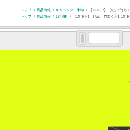
トップ
景品情報
キャラクター小物
【18TRIP】【A五十竹あ
トップ
景品情報
18TRIP
【18TRIP】【A五十竹あく太】18T