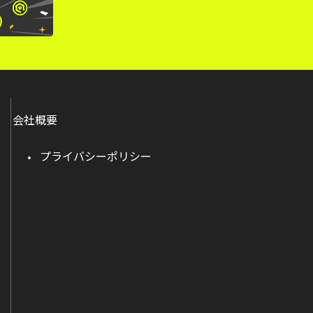
会社概要
プライバシーポリシー