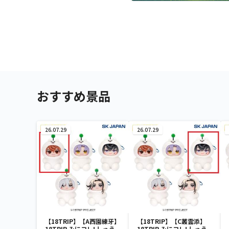
おすすめ景品
26.07.29
26.07.29
【18TRIP】【A西園練牙】
【18TRIP】【C叢雲添】
18TRIP みにコレ! しゅう
18TRIP みにコレ! しゅう