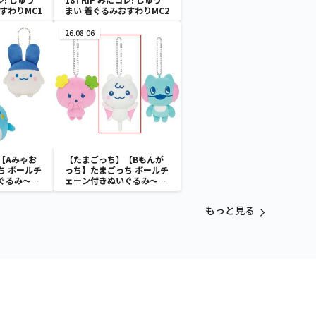
すわりMC1
まい 着ぐるみおすわりMC2
26.08.06
【Aみゃお
【たまごっち】【Bもんが
ち ボールチ
っち】たまごっち ボールチ
ぐるみ～
ェーン付きぬいぐるみ～
aradise～
Tamagotchi Paradise～
vol.3
もっと見る