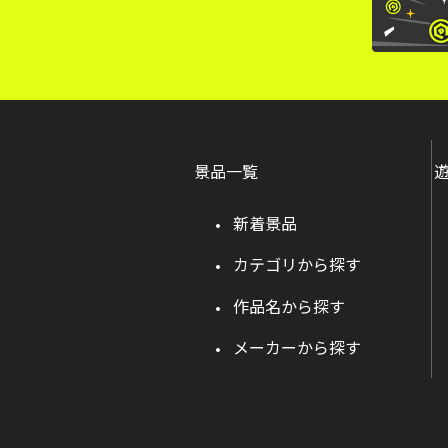
景品一覧
新着景品
カテゴリから探す
作品名から探す
メーカーから探す