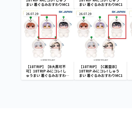
まい 着ぐるみおすわりMC1
まい 着ぐるみおすわりMC1
26.07.29
26.07.29
【18TRIP】【B大黒可不
【18TRIP】【C叢雲添】
可】18TRIP みにコレ! し
18TRIP みにコレ! しゅう
ゅうまい 着ぐるみおすわり
まい 着ぐるみおすわりMC1
MC1