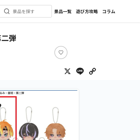
景品一覧
遊び方攻略
コラム
景品を探す
新着景品
インタビュー
カテゴリ一覧
ニュース
第二弾
作品名一覧
店舗
メーカー一覧
開発
い
い
攻略
X
Line
Copy Lin
ね
プライズ
イベント
キャラ特集