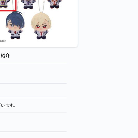
の紹介
ざいます。