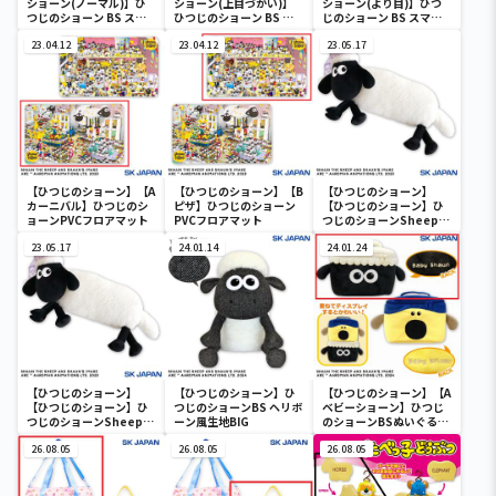
ショーン(ノーマル)】ひ
ショーン(上目づかい)】
ショーン(より目)】ひつ
つじのショーン BS スマ
ひつじのショーン BS ス
じのショーン BS スマホ
ホショーンルダー
マホショーンルダー
ショーンルダー
23.04.12
23.04.12
23.05.17
【ひつじのショーン】【A
【ひつじのショーン】【B
【ひつじのショーン】
カーニバル】ひつじのシ
ピザ】ひつじのショーン
【ひつじのショーン】ひ
ョーンPVCフロアマット
PVCフロアマット
つじのショーンSheep
Dreamsもこもこまくら
23.05.17
24.01.14
24.01.24
【ひつじのショーン】
【ひつじのショーン】ひ
【ひつじのショーン】【A
【ひつじのショーン】ひ
つじのショーンBS ヘリボ
ベビーショーン】ひつじ
つじのショーンSheep
ーン風生地BIG
のショーンBSぬいぐるみ
Dreamsもこもこまくら
バニティポーチ
26.08.05
26.08.05
26.08.05