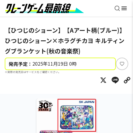
【ひつじのショーン】【Aアート柄(ブルー)】
ひつじのショーン×ホラグチカヨ キルティン
グブランケット(秋の音楽祭)
2025年11月19日 0時
発売予定：
い
※実際の発売日はサービスをご確認ください。
い
X
Li
ね