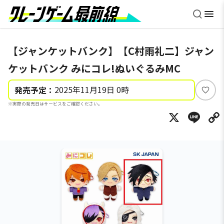
【ジャンケットバンク】【C村雨礼二】ジャン
ケットバンク みにコレ!ぬいぐるみMC
2025年11月19日 0時
発売予定：
い
※実際の発売日はサービスをご確認ください。
い
X
Li
ね