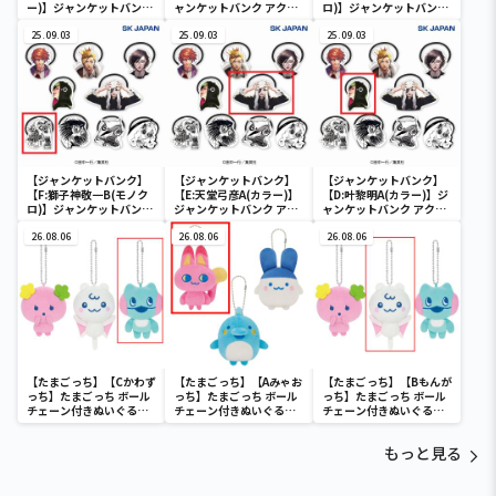
ー)】ジャンケットバンク
ャンケットバンク アクリ
ロ)】ジャンケットバンク
アクリルヘアゴム
ルヘアゴム
アクリルヘアゴム
25.09.03
25.09.03
25.09.03
【ジャンケットバンク】
【ジャンケットバンク】
【ジャンケットバンク】
【F:獅子神敬一B(モノク
【E:天堂弓彦A(カラー)】
【D:叶黎明A(カラー)】ジ
ロ)】ジャンケットバンク
ジャンケットバンク アク
ャンケットバンク アクリ
アクリルヘアゴム
リルヘアゴム
ルヘアゴム
26.08.06
26.08.06
26.08.06
【たまごっち】【Cかわず
【たまごっち】【Aみゃお
【たまごっち】【Bもんが
っち】たまごっち ボール
っち】たまごっち ボール
っち】たまごっち ボール
チェーン付きぬいぐるみ
チェーン付きぬいぐるみ
チェーン付きぬいぐるみ
～Tamagotchi
～Tamagotchi
～Tamagotchi
Paradise～vol.3
Paradise～vol.2-R
Paradise～vol.3
もっと見る