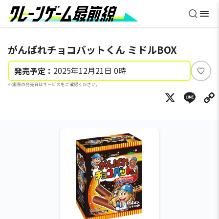
がんばれチョコバットくん ミドルBOX
2025年12月21日 0時
発売予定：
い
※実際の発売日はサービスをご確認ください。
い
X
Li
ね