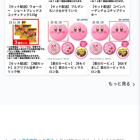
【セット配送】ウォーカ
【セット配送】ブルボン
【セット配送】コペンハ
ー ショートブレッドス
ちいさなかすていら
ーゲンチョコチップクッ
コッティドッグ110g
キー
22.11.28
23.01.18
23.01.18
【セット配送】【3個セッ
【星のカービィ】【Bもぐ
【星のカービィ】【Aおす
ト】エアリアル旨辛ガー
もぐ】星のカービィマカ
まし】星のカービィマカ
リック味
ロン缶
ロン缶
もっと見る