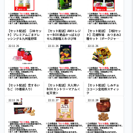
【セット配送】【2本セッ
【セット配送】AMトレジ
【セット配送】【3個セッ
ト】プレミアムごまドレ
ャーBOX 絶品かっぱえび
ト】花畑牧場 おつまみ2
ッシング＆九州産野菜
せん浜御塩とわさび味
種セット（ポークジャー
キ2個＆ポークサラミ1
22.11.26
22.11.26
個）
22.11.26
【セット配送】恋するい
【セット配送】大人買い
【セット配送】しみチョ
ちご（巾着袋入り）
BOX カントリーマアム＜
ココーン全粒粉スティッ
紅天使＞
ク
22.11.26
22.11.27
22.11.28