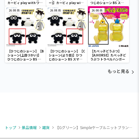
カービィ play with ワド
ー)】カービィ play with
つじのショーン BS スマ
ルディ ボストンバッグ
ワドルディ ボストンバッ
ホショーンルダー
26.08.05
グ
26.08.05
26.08.05
【ひつじのショーン】【B
【ひつじのショーン】【C
【たべっ子どうぶつ】
ショーン(上目づかい)】
ショーン(より目)】ひつ
【A:HORSE】たべっ子ど
ひつじのショーン BS ス
じのショーン BS スマホ
うぶつ トラベルハンガー
マホショーンルダー
ショーンルダー
もっと見る
トップ
景品情報
雑貨
【Gグリーン】Simpleケーブルニットブランケット