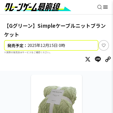
【Gグリーン】Simpleケーブルニットブラン
ケット
2025年12月15日 0時
発売予定：
い
※実際の発売日はサービスをご確認ください。
い
X
Li
ね