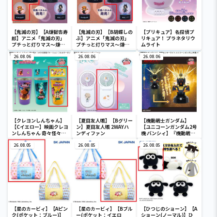
【鬼滅の刃】【A煉獄杏寿
【鬼滅の刃】【B胡蝶しの
【プリキュア】名探偵プ
郎】アニメ「鬼滅の刃」
ぶ】アニメ「鬼滅の刃」
リキュア！ プラネタリウ
プチっと灯りマス～煉獄
プチっと灯りマス～煉獄
ムライト
杏寿郎・胡蝶しのぶ～
杏寿郎・胡蝶しのぶ～
26.08.06
26.08.06
26.08.06
【クレヨンしんちゃん】
【夏目友人帳】【Bグリー
【機動戦士ガンダム】
【Cイエロー】映画クレヨ
ン】夏目友人帳 2WAYハ
【ユニコーンガンダム2号
ンしんちゃん 奇々怪々！
ンディファン
機 バンシィ】『機動戦士
オラの妖怪バケ～ション
ガンダムUC』 胸像センサ
フルカラータンブラー
26.08.05
26.08.05
ーライト-ユニコーンガン
26.08.05
ダム2号機 バンシィ（デ
ストロイモード）-
【星のカービィ】【Aピン
【星のカービィ】【Bブル
【ひつじのショーン】【A
ク(ポケット：ブルー)】
ー(ポケット：イエロ
ショーン(ノーマル)】ひ