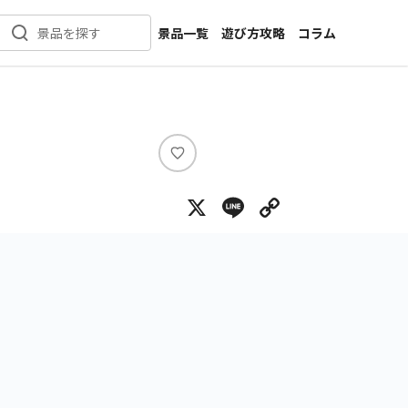
景品一覧
遊び方攻略
コラム
景品を探す
新着景品
インタビュー
カテゴリ一覧
ニュース
作品名一覧
店舗
メーカー一覧
開発
い
い
攻略
X
Line
Copy Lin
ね
プライズ
イベント
キャラ特集