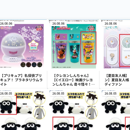
26.08.06
26.08.06
26.08.06
【プリキュア】名探偵プリ
【クレヨンしんちゃん】
【夏目友人帳】
キュア！ プラネタリウムラ
【Cイエロー】映画クレヨ
ン】夏目友人帳 
イト
ンしんちゃん 奇々怪々！オ
ディファン
ラの妖怪バケ～ション フル
カラータンブラー
26.08.05
26.08.05
26.08.05