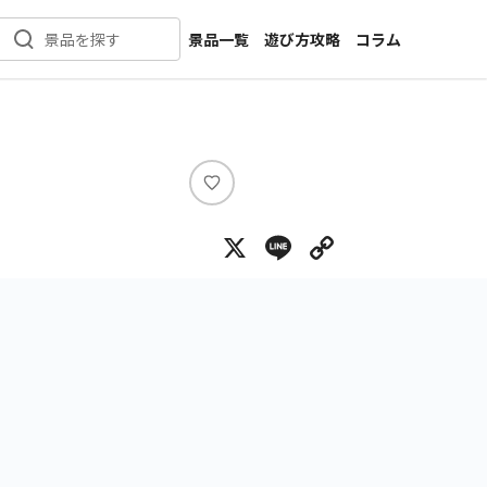
景品一覧
遊び方攻略
コラム
景品を探す
新着景品
インタビュー
カテゴリ一覧
ニュース
作品名一覧
店舗
メーカー一覧
開発
い
い
攻略
X
Line
Copy Lin
ね
プライズ
イベント
キャラ特集