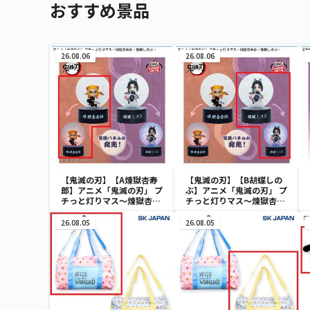
おすすめ景品
26.08.06
26.08.06
【鬼滅の刃】【A煉獄杏寿
【鬼滅の刃】【B胡蝶しの
郎】アニメ「鬼滅の刃」 プ
ぶ】アニメ「鬼滅の刃」 プ
チっと灯りマス～煉獄杏寿
チっと灯りマス～煉獄杏寿
郎・胡蝶しのぶ～
郎・胡蝶しのぶ～
26.08.05
26.08.05