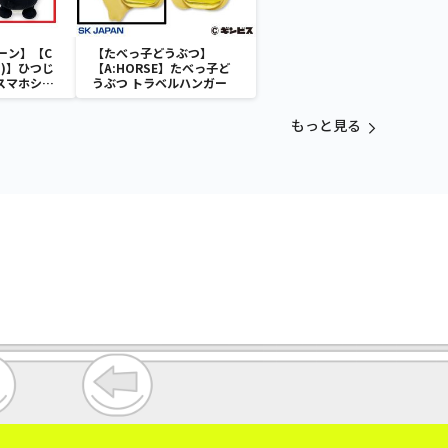
ーン】【C
【たべっ子どうぶつ】
)】ひつじ
【A:HORSE】たべっ子ど
 スマホショ
うぶつ トラベルハンガー
もっと見る