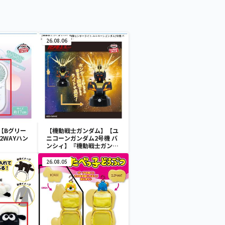
26.08.06
【Bグリー
【機動戦士ガンダム】【ユ
2WAYハン
ニコーンガンダム2号機 バ
ンシィ】『機動戦士ガンダ
ムUC』 胸像センサーライ
ト-ユニコーンガンダム2号
26.08.05
機 バンシィ（デストロイモ
ード）-