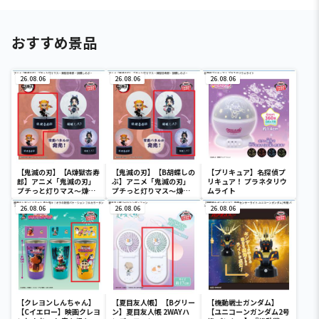
おすすめ景品
26.08.06
26.08.06
26.08.06
【鬼滅の刃】【A煉獄杏寿
【鬼滅の刃】【B胡蝶しの
【プリキュア】名探偵プ
郎】アニメ「鬼滅の刃」
ぶ】アニメ「鬼滅の刃」
リキュア！ プラネタリウ
プチっと灯りマス～煉獄
プチっと灯りマス～煉獄
ムライト
杏寿郎・胡蝶しのぶ～
杏寿郎・胡蝶しのぶ～
26.08.06
26.08.06
26.08.06
【クレヨンしんちゃん】
【夏目友人帳】【Bグリー
【機動戦士ガンダム】
【Cイエロー】映画クレヨ
ン】夏目友人帳 2WAYハ
【ユニコーンガンダム2号