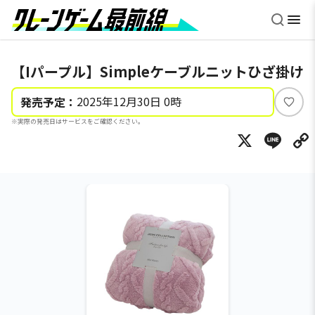
【Iパープル】Simpleケーブルニットひざ掛け
2025年12月30日 0時
発売予定：
い
※実際の発売日はサービスをご確認ください。
い
X
Li
ね