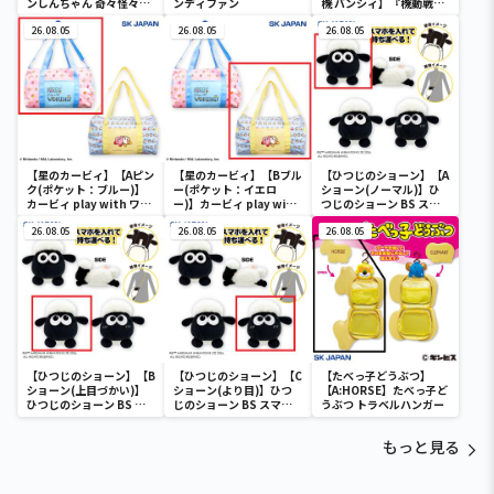
ンしんちゃん 奇々怪々！
ンディファン
機 バンシィ】『機動戦士
オラの妖怪バケ～ション
ガンダムUC』 胸像センサ
フルカラータンブラー
26.08.05
26.08.05
ーライト-ユニコーンガン
26.08.05
ダム2号機 バンシィ（デ
ストロイモード）-
【星のカービィ】【Aピン
【星のカービィ】【Bブル
【ひつじのショーン】【A
ク(ポケット：ブルー)】
ー(ポケット：イエロ
ショーン(ノーマル)】ひ
カービィ play with ワド
ー)】カービィ play with
つじのショーン BS スマ
ルディ ボストンバッグ
ワドルディ ボストンバッ
ホショーンルダー
26.08.05
グ
26.08.05
26.08.05
【ひつじのショーン】【B
【ひつじのショーン】【C
【たべっ子どうぶつ】
ショーン(上目づかい)】
ショーン(より目)】ひつ
【A:HORSE】たべっ子ど
ひつじのショーン BS ス
じのショーン BS スマホ
うぶつ トラベルハンガー
マホショーンルダー
ショーンルダー
もっと見る